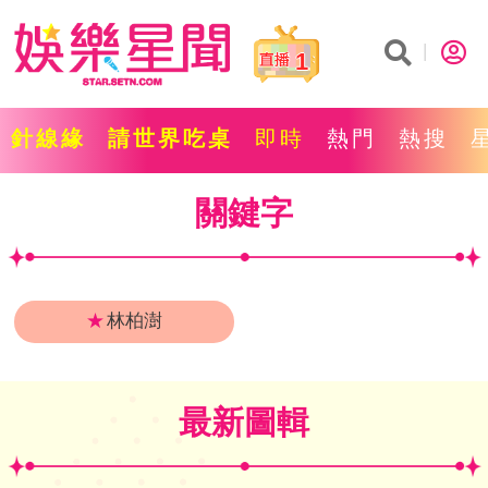
1
針線緣
請世界吃桌
即時
熱門
熱搜
關鍵字
★
林柏澍
最新圖輯