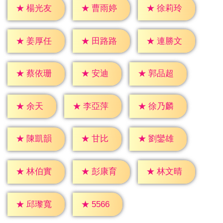
★
楊光友
★
曹雨婷
★
徐莉玲
★
姜厚任
★
田路路
★
連勝文
★
安迪
★
蔡依珊
★
郭品超
★
余天
★
李亞萍
★
徐乃麟
★
甘比
★
陳凱韻
★
劉鑾雄
★
林伯實
★
彭康育
★
林文晴
★
5566
★
邱瓈寬