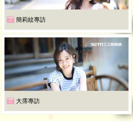
簡莉紋專訪
大霈專訪