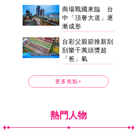
商場戰國來臨 台
中「頂奢大道」逐
漸成形
台彩父親節推新刮
刮樂千萬頭獎超
「爸」氣
更多焦點+
熱門人物