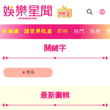
1
針線緣
請世界吃桌
即時
熱門
熱搜
關鍵字
★
禁見
最新圖輯