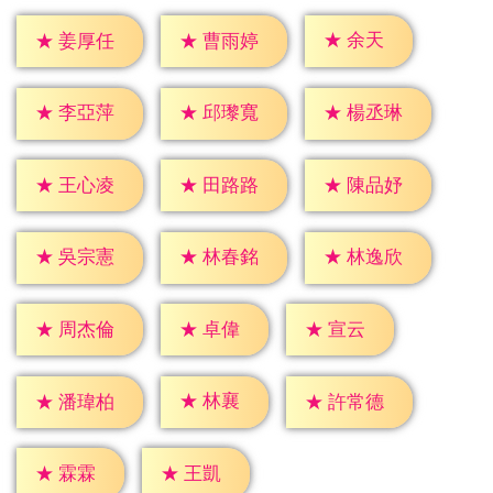
★
余天
★
姜厚任
★
曹雨婷
★
李亞萍
★
邱瓈寬
★
楊丞琳
★
王心凌
★
田路路
★
陳品妤
★
吳宗憲
★
林春銘
★
林逸欣
★
卓偉
★
宣云
★
周杰倫
★
林襄
★
潘瑋柏
★
許常德
★
霖霖
★
王凱