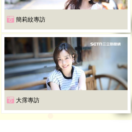
簡莉紋專訪
大霈專訪