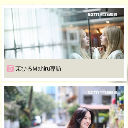
茉ひるMahiru專訪