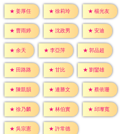
★
姜厚任
★
徐莉玲
★
楊光友
★
安迪
★
曹雨婷
★
沈政男
★
余天
★
李亞萍
★
郭品超
★
甘比
★
田路路
★
劉鑾雄
★
陳凱韻
★
連勝文
★
蔡依珊
★
徐乃麟
★
林伯實
★
邱瓈寬
★
吳宗憲
★
許常德