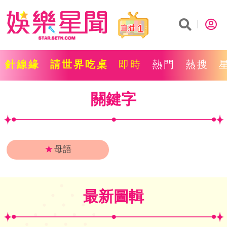
1
針線緣
請世界吃桌
即時
熱門
熱搜
關鍵字
★
母語
最新圖輯