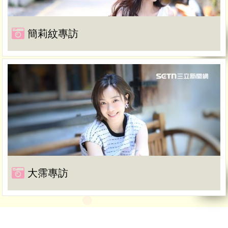
簡莉紋專訪
大霈專訪