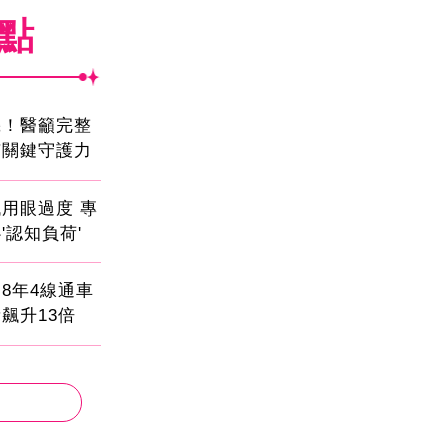
焦點
機！醫籲完整
有關鍵守護力
用眼過度 專
'認知負荷'
8年4線通車
飆升13倍