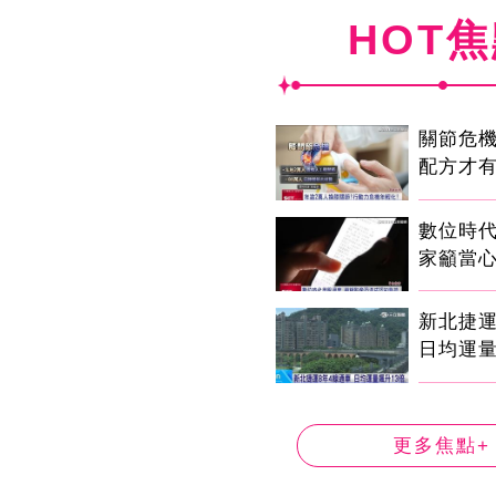
HOT
關節危
配方才
數位時代
家籲當心
新北捷運
日均運量
更多焦點+