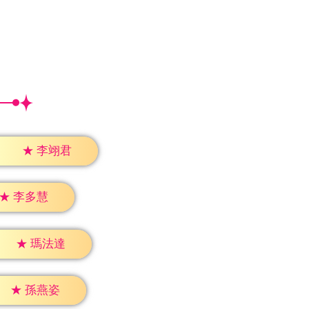
★
李翊君
★
李多慧
★
瑪法達
★
孫燕姿