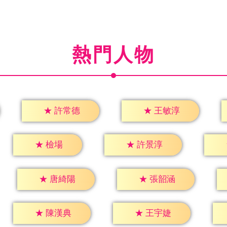
熱門人物
★
許常德
★
王敏淳
★
檢場
★
許景淳
★
唐綺陽
★
張韶涵
★
陳漢典
★
王宇婕