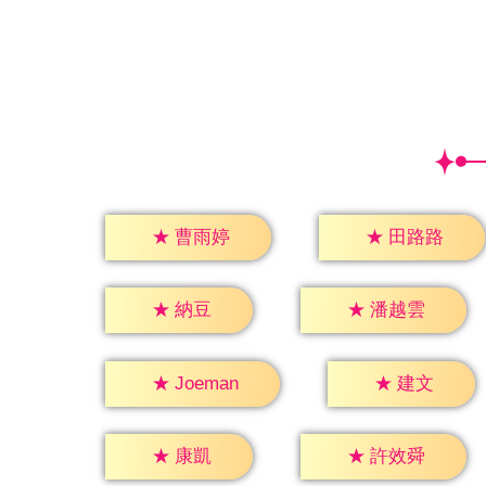
★
曹雨婷
★
田路路
★
納豆
★
潘越雲
★
建文
★
Joeman
★
康凱
★
許效舜