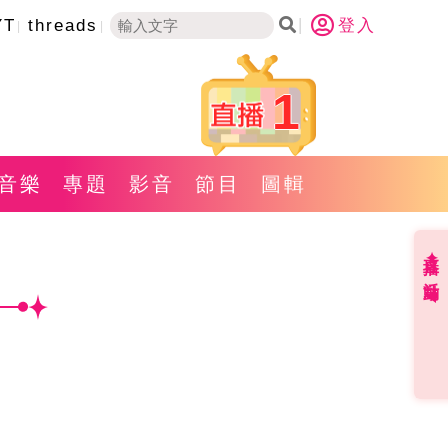
YT
threads
登入
1
音樂
專題
影音
節目
圖輯
直播✦活動