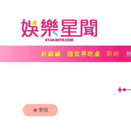
針線緣
請世界吃桌
即時
★
李悟