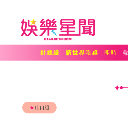
針線緣
請世界吃桌
即時
★
山口組