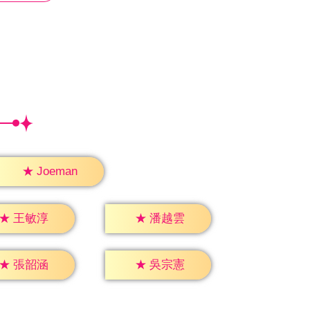
★
Joeman
★
王敏淳
★
潘越雲
★
張韶涵
★
吳宗憲