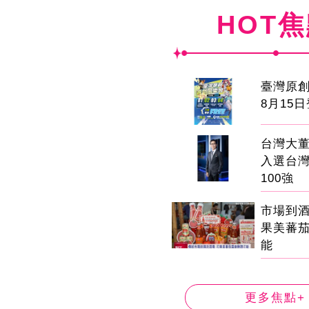
HOT
臺灣原
8月15
台灣大董
入選台
100強
市場到
果美蕃
能
更多焦點+