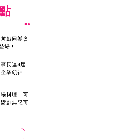
焦點
創遊戲同樂會
日登場！
事長連4屆
灣企業領袖
酒場料理！可
茄醬創無限可