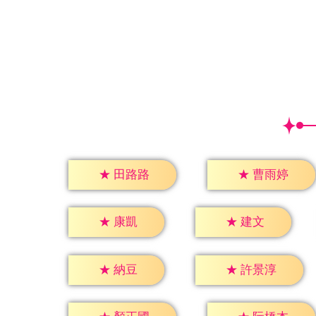
★
田路路
★
曹雨婷
★
康凱
★
建文
★
納豆
★
許景淳