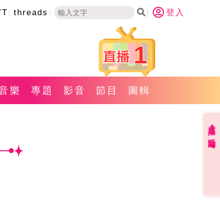
YT
threads
登入
1
音樂
專題
影音
節目
圖輯
直播✦活動