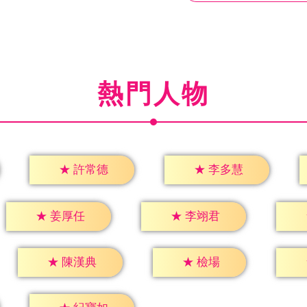
熱門人物
★
許常德
★
李多慧
★
姜厚任
★
李翊君
★
檢場
★
陳漢典