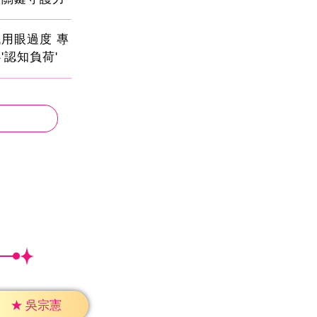
用眼過度 專
'認知負荷'
★
吳宗憲