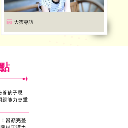
大霈專訪
焦點
!培養孩子思
問題能力更重
機！醫籲完整
有關鍵守護力