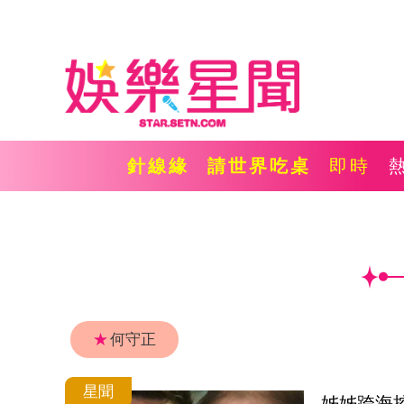
針線緣
請世界吃桌
即時
★
何守正
星聞
姊姊跨海