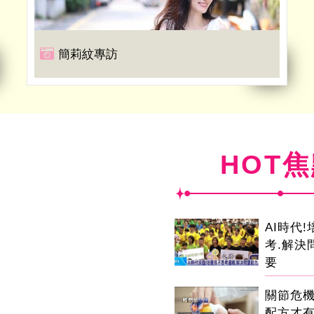
簡莉紋專訪
HOT
AI時代
考.解決
要
關節危
配方才