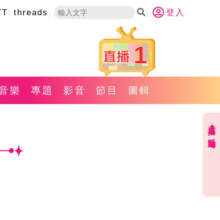
YT
threads
登入
1
音樂
專題
影音
節目
圖輯
直播✦活動