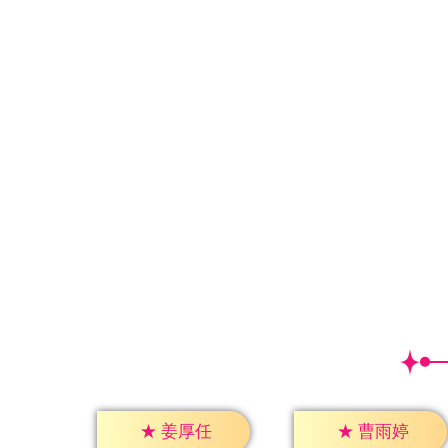
★
姜厚任
★
曹雨婷