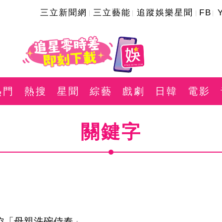
三立新聞網
三立藝能
追蹤娛樂星聞
FB
熱門
熱搜
星聞
綜藝
戲劇
日韓
電影
關鍵字
控「母親洗碗侍奉」　