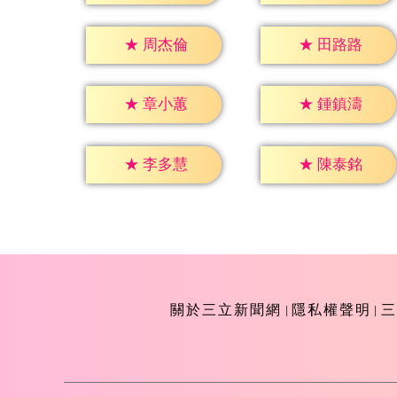
★
周杰倫
★
田路路
★
章小蕙
★
鍾鎮濤
★
李多慧
★
陳泰銘
關於三立新聞網
隱私權聲明
三