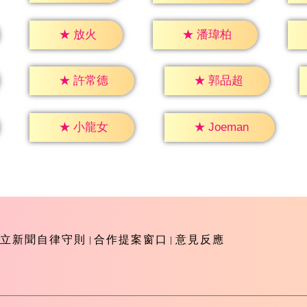
★
放火
★
潘瑋柏
★
許常德
★
郭品超
★
小龍女
★
Joeman
立新聞自律守則
合作提案窗口
意見反應