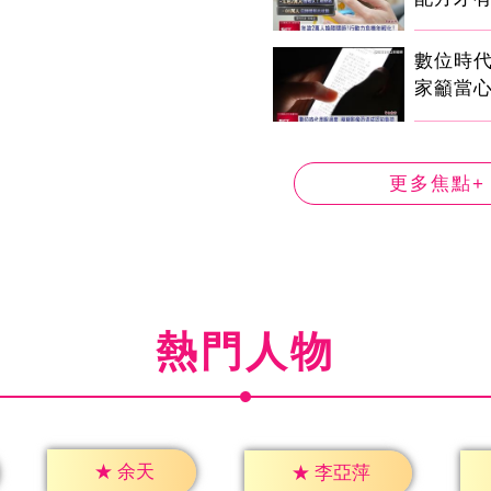
數位時代
家籲當心
更多焦點+
熱門人物
★
余天
★
李亞萍