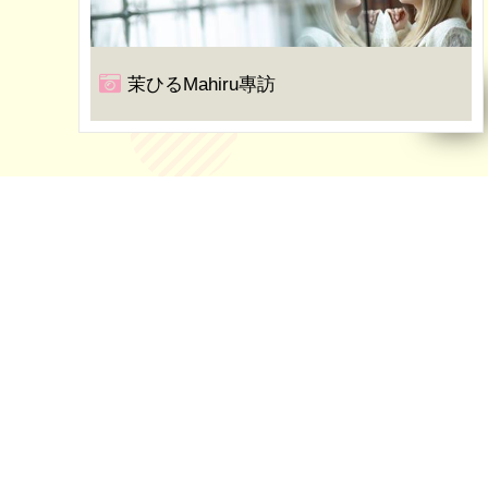
茉ひるMahiru專訪