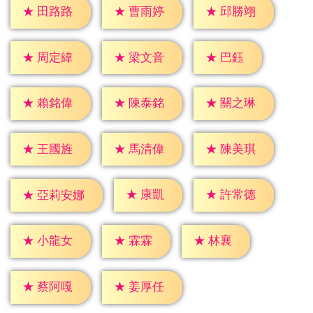
★
田路路
★
曹雨婷
★
邱勝翊
★
巴鈺
★
周定緯
★
梁文音
★
賴銘偉
★
陳泰銘
★
關之琳
★
王國旌
★
馬清偉
★
陳美琪
★
康凱
★
許常德
★
亞莉安娜
★
霖霖
★
林襄
★
小龍女
★
蔡阿嘎
★
姜厚任