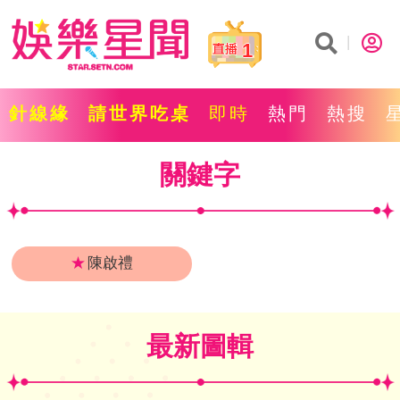
1
針線緣
請世界吃桌
即時
熱門
熱搜
關鍵字
★
陳啟禮
最新圖輯