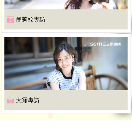
簡莉紋專訪
大霈專訪