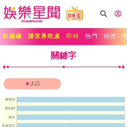
1
針線緣
請世界吃桌
即時
熱門
熱搜
關鍵字
★
人口
蔣萬安
鄭怡靜
納文
馬來西亞