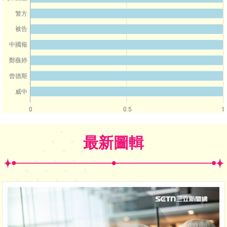
警方
被告
中國報
鄭薇婷
曾德斯
威中
0
0.5
1
最新圖輯