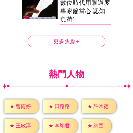
數位時代用眼過度
專家籲當心'認知
負荷'
更多焦點+
熱門人物
★
曹雨婷
★
田路路
★
許常德
★
納豆
★
王敏淳
★
李翊君