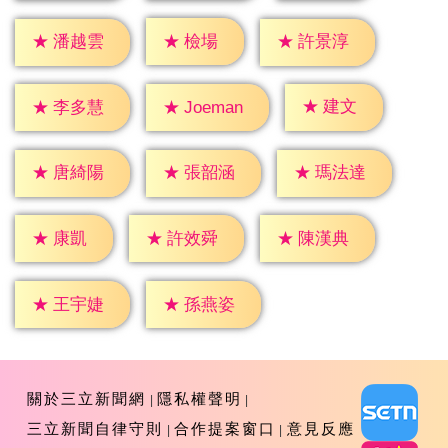
★
檢場
★
潘越雲
★
許景淳
★
建文
★
李多慧
★
Joeman
★
唐綺陽
★
張韶涵
★
瑪法達
★
康凱
★
許效舜
★
陳漢典
★
王宇婕
★
孫燕姿
關於三立新聞網
隱私權聲明
三立新聞自律守則
合作提案窗口
意見反應