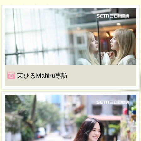
茉ひるMahiru專訪