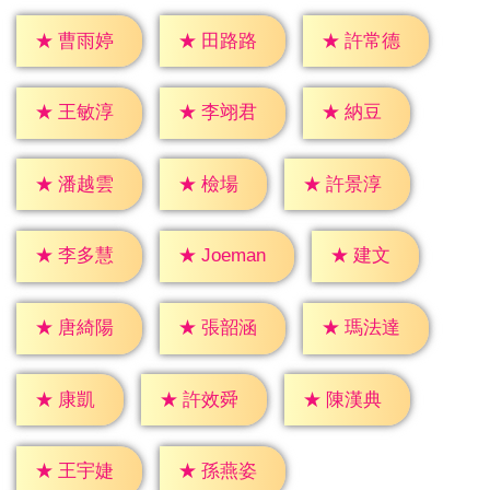
★
曹雨婷
★
田路路
★
許常德
★
納豆
★
王敏淳
★
李翊君
★
檢場
★
潘越雲
★
許景淳
★
建文
★
李多慧
★
Joeman
★
唐綺陽
★
張韶涵
★
瑪法達
★
康凱
★
許效舜
★
陳漢典
★
王宇婕
★
孫燕姿