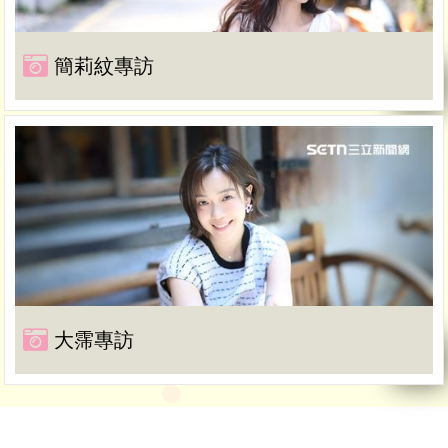
簡莉紋專訪
大霈專訪