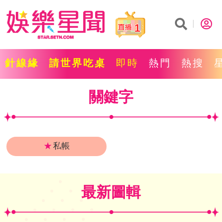
1
針線緣
請世界吃桌
即時
熱門
熱搜
關鍵字
★
私帳
最新圖輯