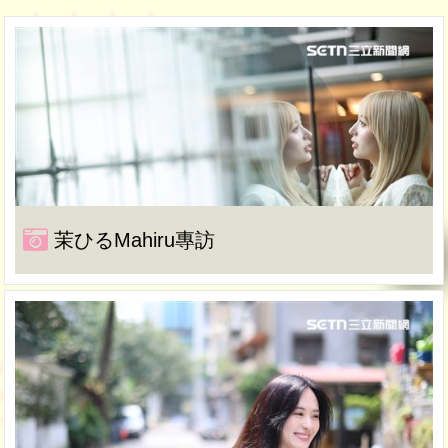
茉ひるMahiru專訪