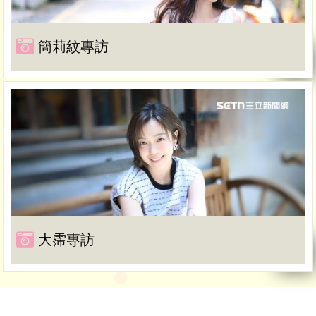
簡莉紋專訪
大霈專訪