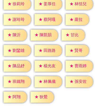
★
徐莉玲
★
姜厚任
★
林恬兒
★
蘿拉
★
謝玲玲
★
蔡阿嘎
★
陳沂
★
甘比
★
陳凱韻
★
賢哥
★
劉鑾雄
★
田路路
★
陳品妤
★
楊光友
★
曹雨婷
★
班鐵翔
★
林佩儀
★
孫安佐
★
阿翔
★
狄鶯