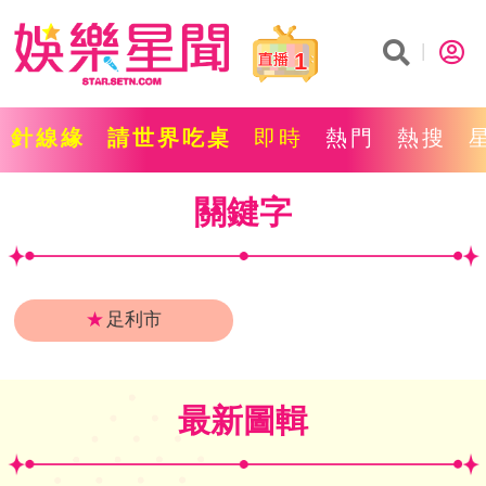
1
針線緣
請世界吃桌
即時
熱門
熱搜
關鍵字
★
足利市
最新圖輯