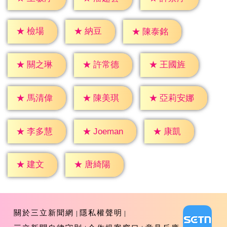
★
檢場
★
納豆
★
陳泰銘
★
關之琳
★
許常德
★
王國旌
★
馬清偉
★
陳美琪
★
亞莉安娜
★
康凱
★
李多慧
★
Joeman
★
建文
★
唐綺陽
關於三立新聞網
隱私權聲明