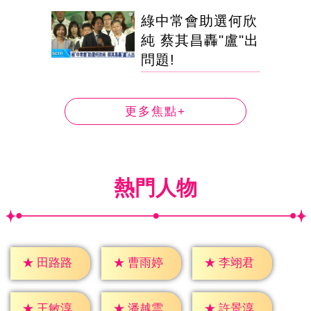
綠中常會助選何欣
純 蔡其昌轟"盧"出
問題!
更多焦點+
熱門人物
★
田路路
★
曹雨婷
★
李翊君
★
王敏淳
★
潘越雲
★
許景淳