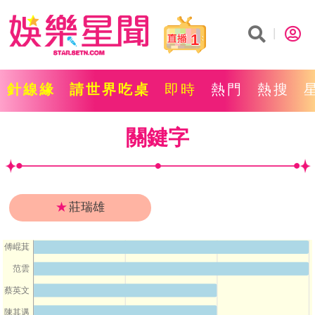
1
針線緣
請世界吃桌
即時
熱門
熱搜
關鍵字
★
莊瑞雄
傅崐萁
范雲
蔡英文
陳其邁