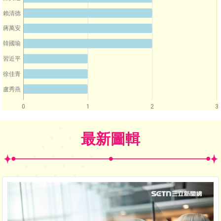
賴清德
蔣萬安
韓國瑜
習近平
徐佳青
盧秀燕
0
1
2
3
最新圖輯