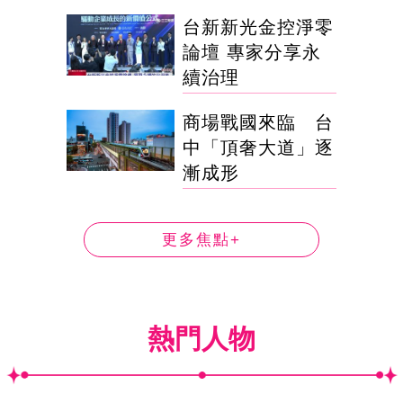
台新新光金控淨零
論壇 專家分享永
續治理
商場戰國來臨 台
中「頂奢大道」逐
漸成形
更多焦點+
熱門人物