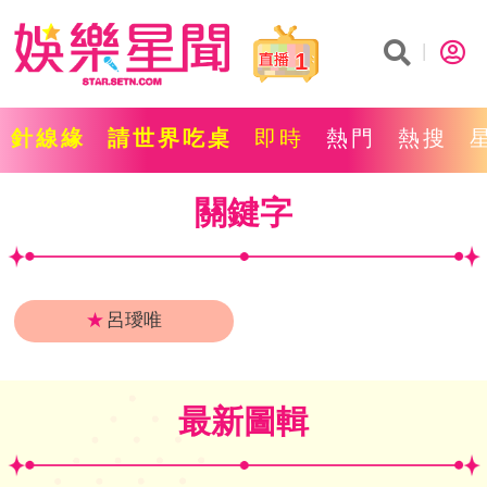
1
針線緣
請世界吃桌
即時
熱門
熱搜
關鍵字
★
呂璦唯
最新圖輯