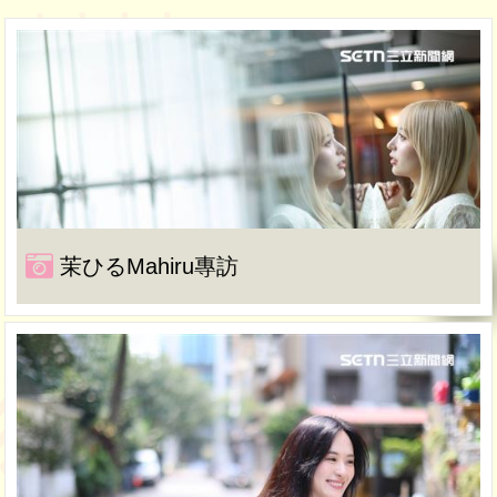
茉ひるMahiru專訪