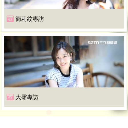
簡莉紋專訪
大霈專訪