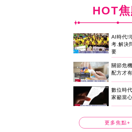
HOT
AI時代
考.解決
要
關節危
配方才
數位時代
家籲當心
更多焦點+