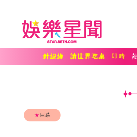
針線緣
請世界吃桌
即時
★
巨幕