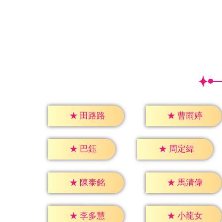
★
田路路
★
曹雨婷
★
巴鈺
★
周定緯
★
陳泰銘
★
馬清偉
★
李多慧
★
小龍女