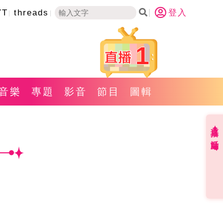
YT
threads
登入
1
音樂
專題
影音
節目
圖輯
直播✦活動