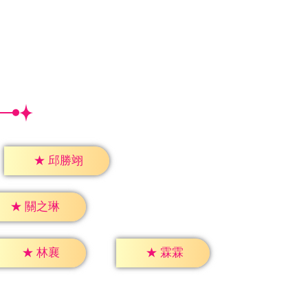
★
邱勝翊
★
關之琳
★
林襄
★
霖霖