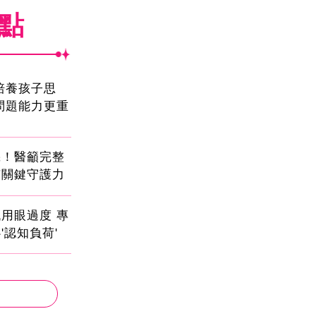
焦點
!培養孩子思
問題能力更重
機！醫籲完整
有關鍵守護力
用眼過度 專
'認知負荷'