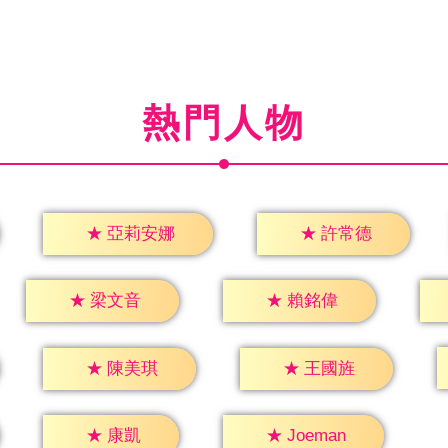
熱門人物
★
許常德
★
亞莉安娜
★
梁文音
★
賴銘偉
★
陳美琪
★
王國旌
★
康凱
★
Joeman