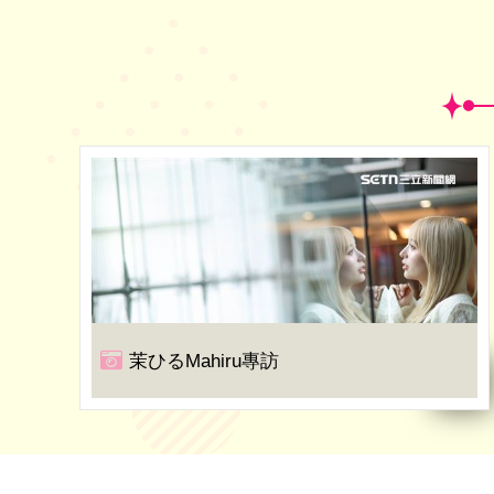
茉ひるMahiru專訪