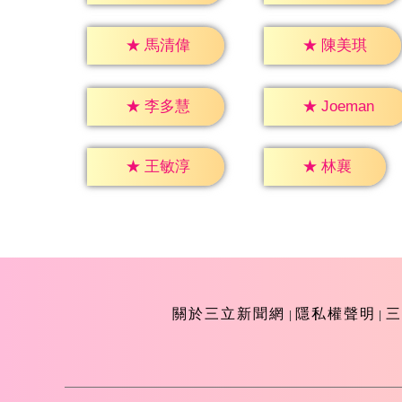
★
馬清偉
★
陳美琪
★
李多慧
★
Joeman
★
林襄
★
王敏淳
關於三立新聞網
隱私權聲明
三