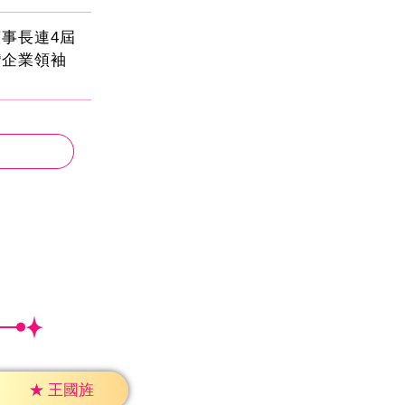
事長連4屆
灣企業領袖
★
王國旌