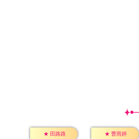
★
田路路
★
曹雨婷