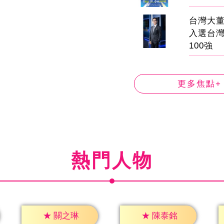
台灣大董
入選台
100強
更多焦點+
熱門人物
★
關之琳
★
陳泰銘