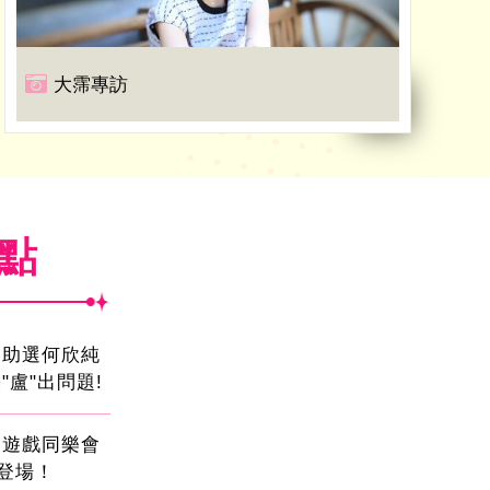
大霈專訪
焦點
會助選何欣純
"盧"出問題!
創遊戲同樂會
日登場！