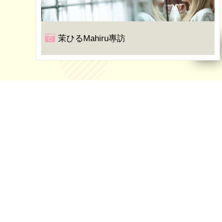
茉ひるMahiru專訪