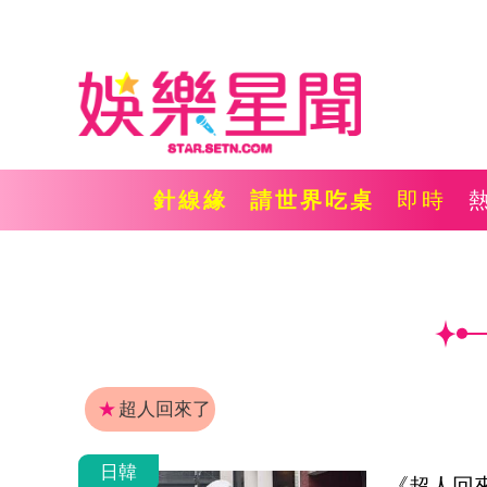
針線緣
請世界吃桌
即時
★
超人回來了
日韓
《超人回