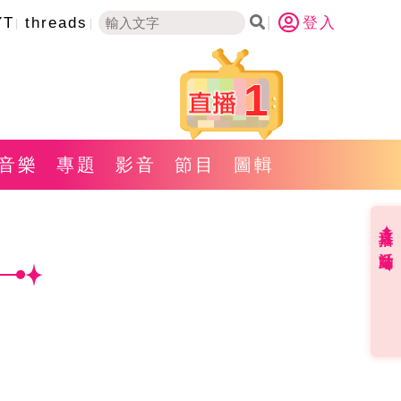
YT
threads
登入
1
音樂
專題
影音
節目
圖輯
直播✦活動