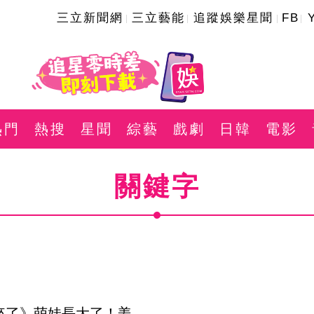
三立新聞網
三立藝能
追蹤娛樂星聞
FB
熱門
熱搜
星聞
綜藝
戲劇
日韓
電影
關鍵字
來了》萌娃長大了！姜