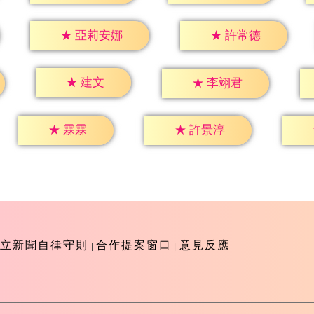
★
許常德
★
亞莉安娜
★
建文
★
李翊君
★
霖霖
★
許景淳
立新聞自律守則
合作提案窗口
意見反應