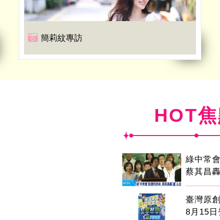
簡莉紋專訪
HOT
綠中常
蔡其昌轟
臺灣原
8月15