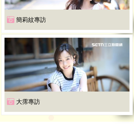
簡莉紋專訪
大霈專訪