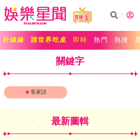
1
針線緣
請世界吃桌
即時
熱門
熱搜
關鍵字
★
客家語
最新圖輯