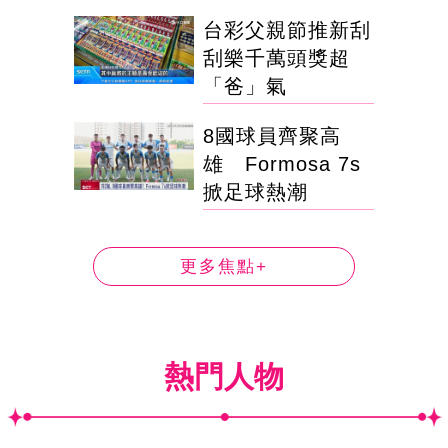
台彩父親節推新刮
刮樂千萬頭獎超
「爸」氣
8國球員齊聚高
雄 Formosa 7s
掀足球熱潮
更多焦點+
熱門人物