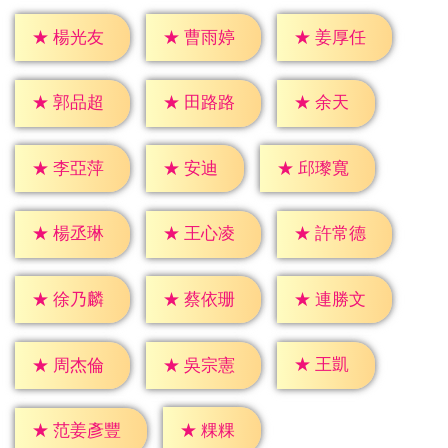
★
楊光友
★
曹雨婷
★
姜厚任
★
余天
★
郭品超
★
田路路
★
安迪
★
李亞萍
★
邱瓈寬
★
楊丞琳
★
王心凌
★
許常德
★
徐乃麟
★
蔡依珊
★
連勝文
★
王凱
★
周杰倫
★
吳宗憲
★
粿粿
★
范姜彥豐