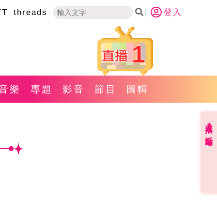
YT
threads
登入
1
音樂
專題
影音
節目
圖輯
直播✦活動