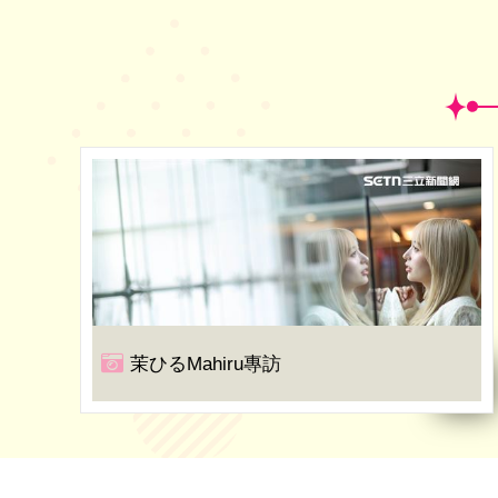
茉ひるMahiru專訪