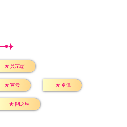
★
吳宗憲
★
宣云
★
卓偉
★
關之琳