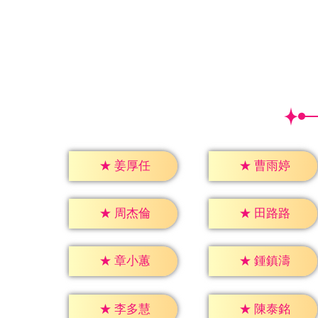
★
姜厚任
★
曹雨婷
★
周杰倫
★
田路路
★
章小蕙
★
鍾鎮濤
★
李多慧
★
陳泰銘