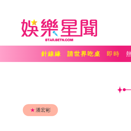
針線緣
請世界吃桌
即時
★
潘宏彬