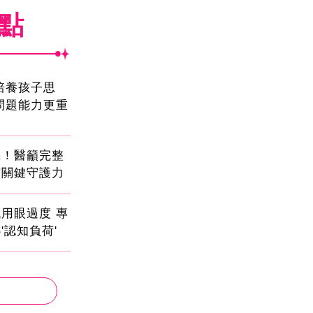
焦點
!培養孩子思
問題能力更重
機！醫籲完整
有關鍵守護力
用眼過度 專
'認知負荷'