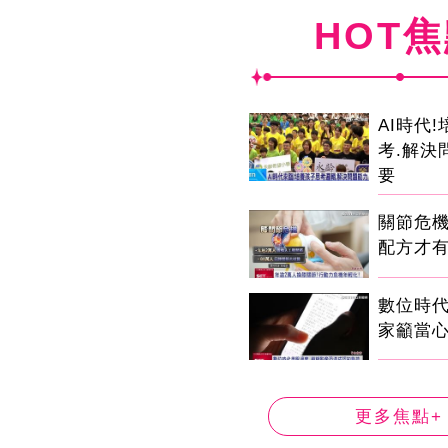
HOT
AI時代
考.解決
要
關節危
配方才
數位時代
家籲當心
更多焦點+