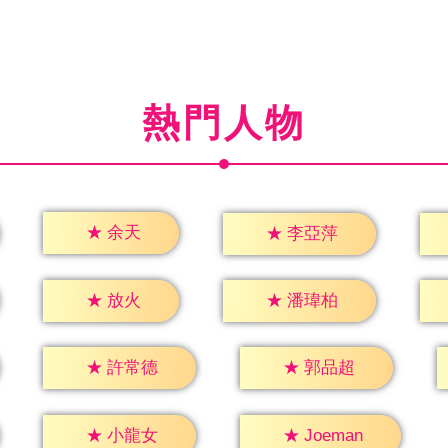
熱門人物
★
余天
★
李亞萍
★
放火
★
潘瑋柏
★
許常德
★
郭品超
★
小龍女
★
Joeman