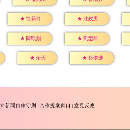
★
徐莉玲
★
沈政男
★
陳凱韻
★
劉鑾雄
★
余天
★
蔡依珊
立新聞自律守則
合作提案窗口
意見反應