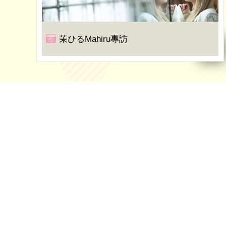
茉ひるMahiru專訪