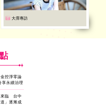
大霈專訪
焦點
光金控淨零論
分享永續治理
國來臨 台中
大道」逐漸成