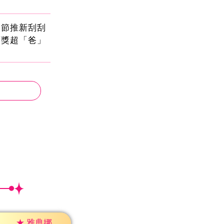
親節推新刮刮
頭獎超「爸」
★
雅典娜