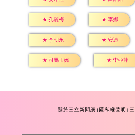
★
李娜
★
孔麗梅
★
安迪
★
李朝永
★
李亞萍
★
司馬玉嬌
關於三立新聞網
隱私權聲明
三