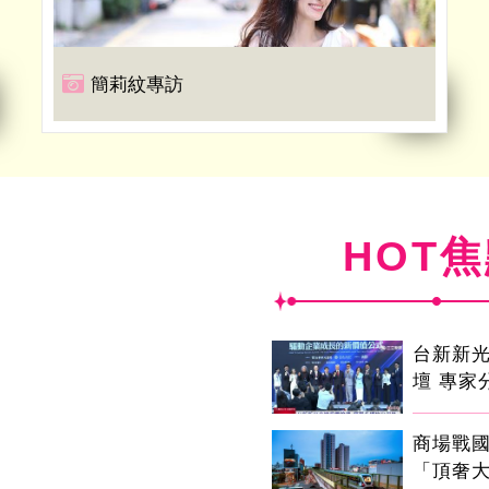
簡莉紋專訪
HOT
台新新
壇 專家
商場戰
「頂奢