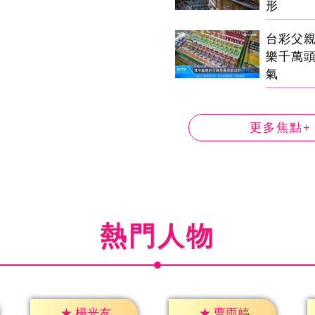
形
台彩父
樂千萬
氣
更多焦點+
熱門人物
★
楊光友
★
曹雨婷