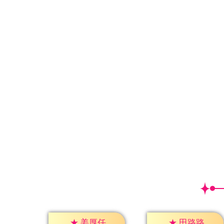
★
姜厚任
★
田路路