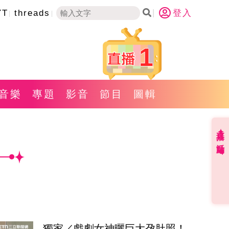
YT
threads
登入
1
音樂
專題
影音
節目
圖輯
直播✦活動
獨家／戲劇女神曬巨大孕肚照！