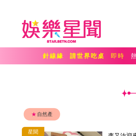
針線緣
請世界吃桌
即時
★
自然產
星聞
李又汝迎