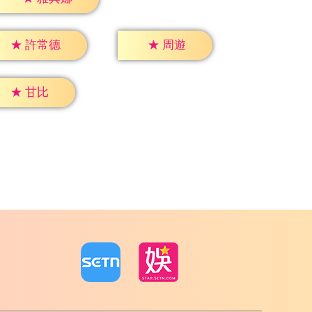
★
周遊
★
許常德
★
甘比