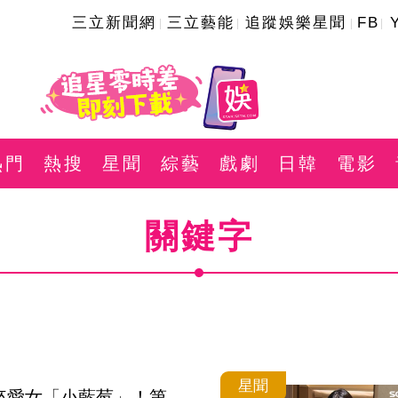
三立新聞網
三立藝能
追蹤娛樂星聞
FB
熱門
熱搜
星聞
綜藝
戲劇
日韓
電影
關鍵字
星聞
來愛女「小藍莓」！第