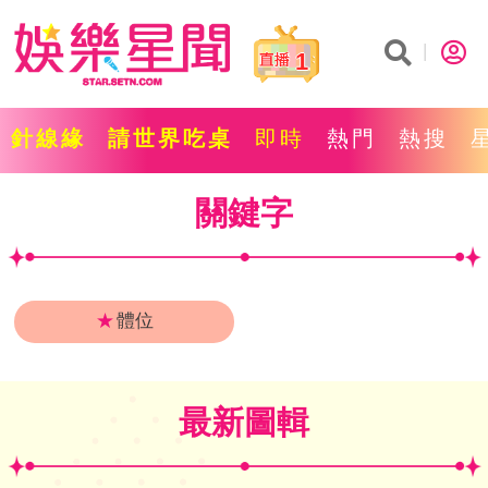
1
針線緣
請世界吃桌
即時
熱門
熱搜
關鍵字
★
體位
最新圖輯