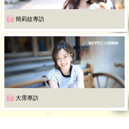
簡莉紋專訪
大霈專訪