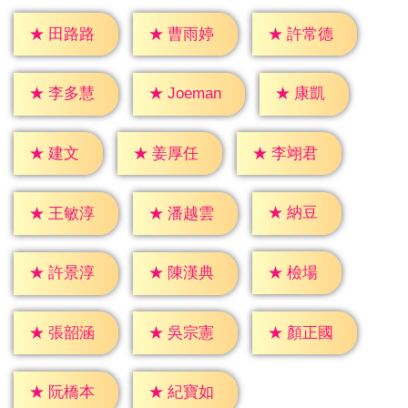
★
田路路
★
曹雨婷
★
許常德
★
康凱
★
李多慧
★
Joeman
★
建文
★
姜厚任
★
李翊君
★
納豆
★
王敏淳
★
潘越雲
★
檢場
★
許景淳
★
陳漢典
★
張韶涵
★
吳宗憲
★
顏正國
★
阮橋本
★
紀寶如