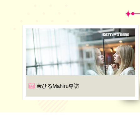
茉ひるMahiru專訪