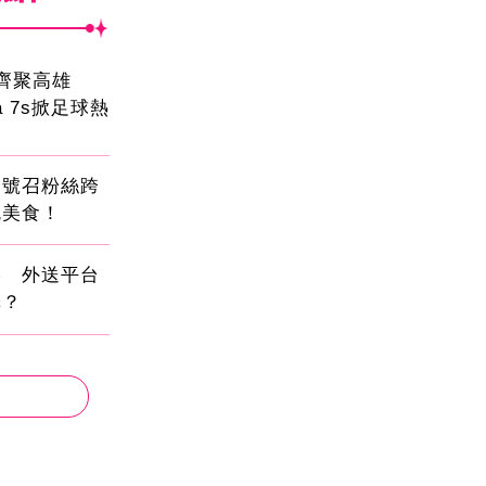
員齊聚高雄
sa 7s掀足球熱
蛋號召粉絲跨
吃美食！
壓 外送平台
擇？