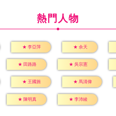
熱門人物
★
余天
★
李亞萍
★
田路路
★
吳宗憲
★
王國旌
★
馬清偉
★
陳明真
★
李沛綾