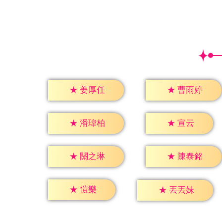
★
姜厚任
★
曹雨婷
★
宣云
★
潘瑋柏
★
關之琳
★
陳泰銘
★
愷樂
★
丟丟妹