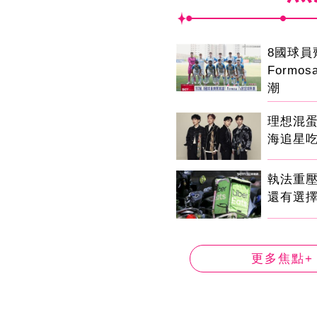
8國球
Formo
潮
理想混
海追星
執法重
還有選
更多焦點+