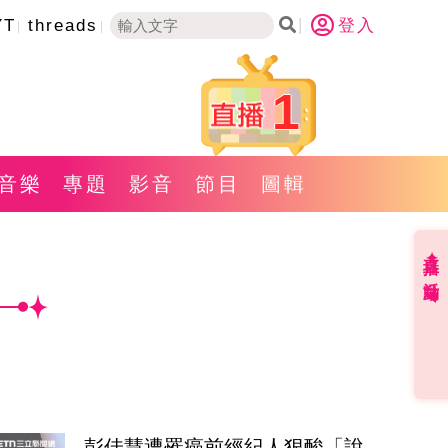
YT
threads
登入
1
音樂
專題
影音
節目
圖輯
直播✦活動
彭佳慧遭罹癌前經紀人狠酸「說