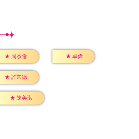
★
卓偉
★
周杰倫
★
許常德
★
陳美琪