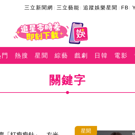
三立新聞網
三立藝能
追蹤娛樂星聞
FB
熱門
熱搜
星聞
綜藝
戲劇
日韓
電影
關鍵字
星聞
n出賣「打瘦瘦針」　左光