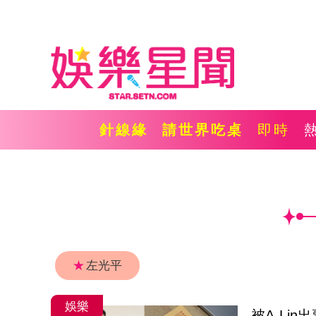
針線緣
請世界吃桌
即時
★
左光平
娛樂
被A-Li