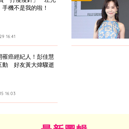
：手機不是我的啦！
9 16:41
開罹癌經紀人！彭佳慧
互動　好友黃大煒驟逝
5 16:03