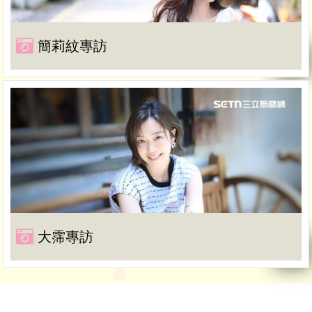
簡莉紋專訪
大霈專訪