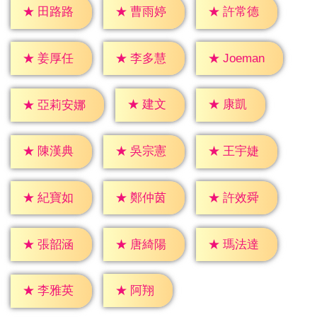
★
田路路
★
曹雨婷
★
許常德
★
姜厚任
★
李多慧
★
Joeman
★
建文
★
康凱
★
亞莉安娜
★
陳漢典
★
吳宗憲
★
王宇婕
★
紀寶如
★
鄭仲茵
★
許效舜
★
張韶涵
★
唐綺陽
★
瑪法達
★
阿翔
★
李雅英