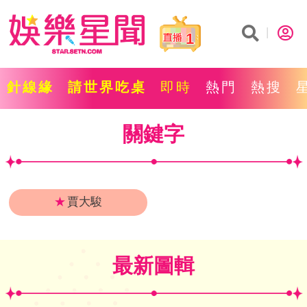
1
針線緣
請世界吃桌
即時
熱門
熱搜
關鍵字
★
賈大駿
最新圖輯