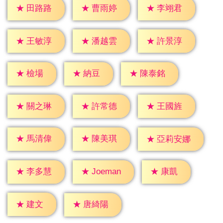
★
田路路
★
曹雨婷
★
李翊君
★
王敏淳
★
潘越雲
★
許景淳
★
檢場
★
納豆
★
陳泰銘
★
關之琳
★
許常德
★
王國旌
★
馬清偉
★
陳美琪
★
亞莉安娜
★
康凱
★
李多慧
★
Joeman
★
建文
★
唐綺陽