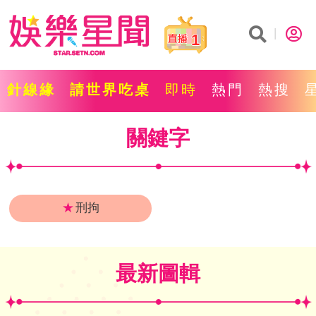
1
針線緣
請世界吃桌
即時
熱門
熱搜
關鍵字
★
刑拘
最新圖輯