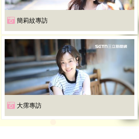
簡莉紋專訪
大霈專訪