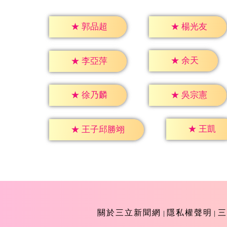
★
郭品超
★
楊光友
★
余天
★
李亞萍
★
徐乃麟
★
吳宗憲
★
王凱
★
王子邱勝翊
關於三立新聞網
隱私權聲明
三