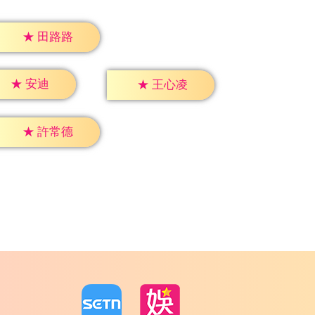
★
田路路
★
安迪
★
王心凌
★
許常德