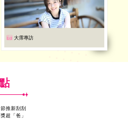
大霈專訪
焦點
親節推新刮刮
頭獎超「爸」