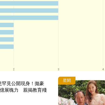
2
3
4
星聞
兒罕見公開現身！拋豪
2億展魄力　親揭教育殘