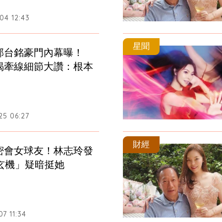
04 12:43
星聞
郭台銘豪門內幕曝！
揭牽線細節大讚：根本
25 06:27
財經
密會女球友！林志玲發
藏玄機」疑暗挺她
7 11:34