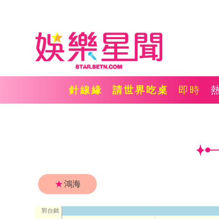
針線緣
請世界吃桌
即時
★
鴻海
郭台銘