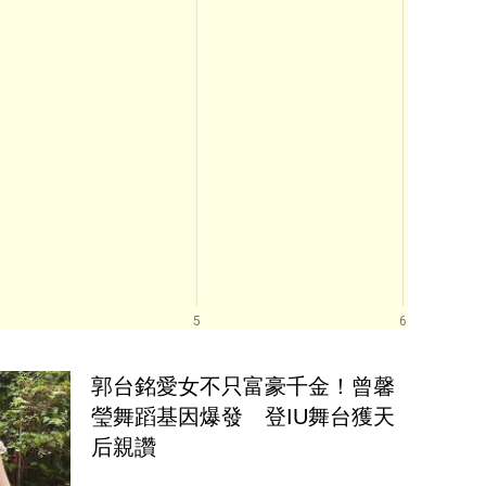
5
6
郭台銘愛女不只富豪千金！曾馨
瑩舞蹈基因爆發　登IU舞台獲天
后親讚