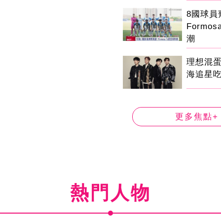
8國球
Formo
潮
理想混
海追星
更多焦點+
熱門人物