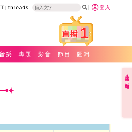
YT
threads
登入
1
音樂
專題
影音
節目
圖輯
直播✦活動