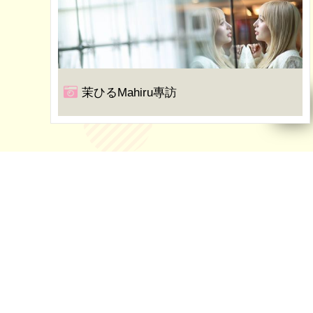
茉ひるMahiru專訪