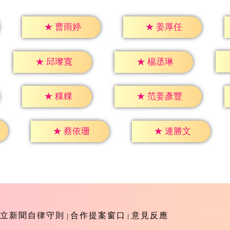
★
曹雨婷
★
姜厚任
★
邱瓈寬
★
楊丞琳
★
粿粿
★
范姜彥豐
★
蔡依珊
★
連勝文
立新聞自律守則
合作提案窗口
意見反應