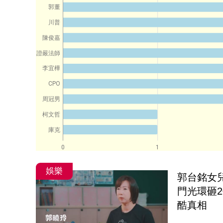
郭董
川普
陳俊嘉
證嚴法師
李宜樺
CPO
周冠男
柯文哲
庫克
0
1
娛樂
郭台銘女
門光環砸
酷真相