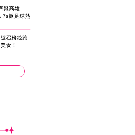
員齊聚高雄
sa 7s掀足球熱
蛋號召粉絲跨
吃美食！