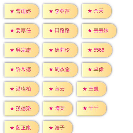
★
余天
★
曹雨婷
★
李亞萍
★
姜厚任
★
田路路
★
丟丟妹
★
5566
★
吳宗憲
★
徐莉玲
★
卓偉
★
許常德
★
周杰倫
★
宣云
★
王凱
★
潘瑋柏
★
隋棠
★
千千
★
孫德榮
★
浩子
★
藍正龍