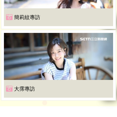
簡莉紋專訪
大霈專訪