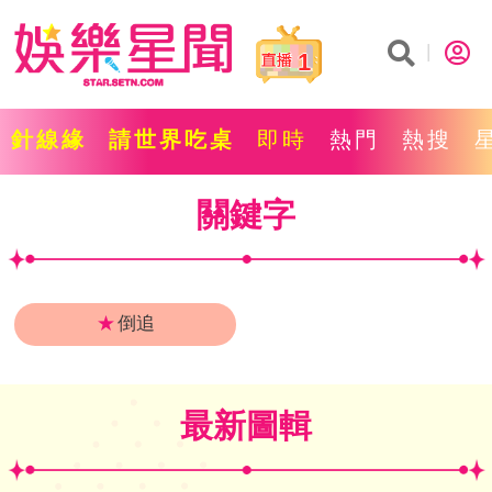
1
針線緣
請世界吃桌
即時
熱門
熱搜
關鍵字
★
倒追
最新圖輯