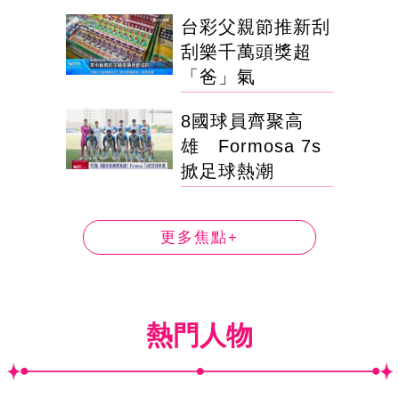
台彩父親節推新刮
刮樂千萬頭獎超
「爸」氣
8國球員齊聚高
雄 Formosa 7s
掀足球熱潮
更多焦點+
熱門人物