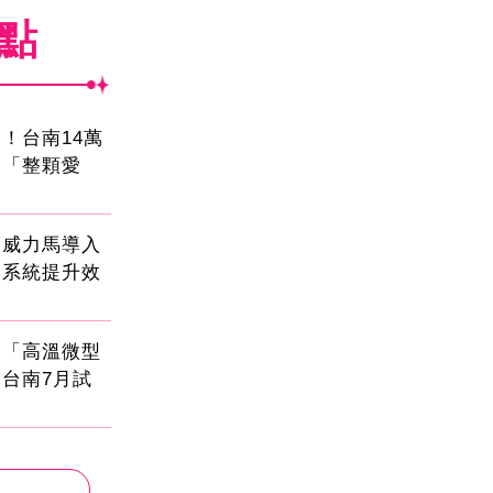
焦點
！台南14萬
餐「整顆愛
！威力馬導入
運系統提升效
創「高溫微型
台南7月試