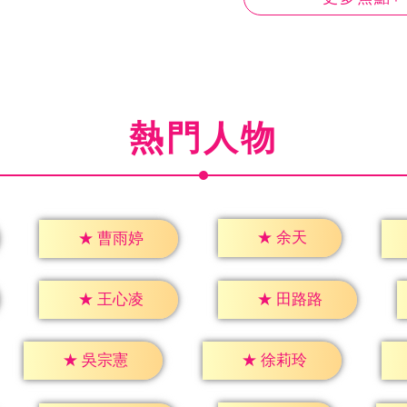
熱門人物
★
余天
★
曹雨婷
★
王心凌
★
田路路
★
吳宗憲
★
徐莉玲