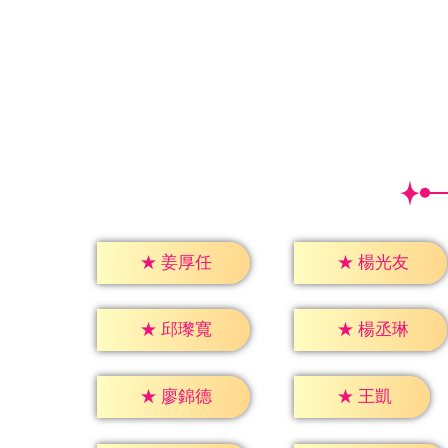
★
姜厚任
★
楊光友
★
邱瓈寬
★
楊丞琳
★
王凱
★
廖錦德