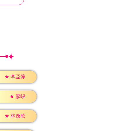
★
李亞萍
★
廖峻
★
林逸欣