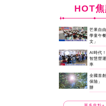
HOT
芒果自由
學童午
文」
AI時代
智慧營
率
全國首
保險」 
辦
更多焦點+