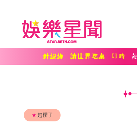
針線緣
請世界吃桌
即時
★
趙櫻子