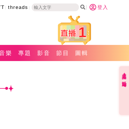
YT
threads
登入
1
音樂
專題
影音
節目
圖輯
直播✦活動