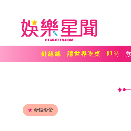
針線緣
請世界吃桌
即時
★
金鐘影帝