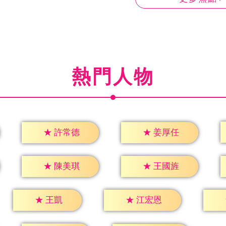
熱門人物
★
許常德
★
姜厚任
★
陳美琪
★
王國旌
★
王凱
★
江宏恩