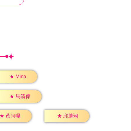
★
Mina
★
馬清偉
★
蔡阿嘎
★
邱勝翊