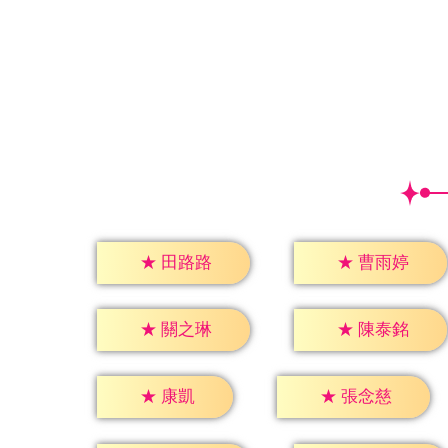
★
田路路
★
曹雨婷
★
關之琳
★
陳泰銘
★
康凱
★
張念慈