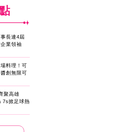
焦點
事長連4屆
灣企業領袖
酒場料理！可
茄醬創無限可
員齊聚高雄
sa 7s掀足球熱