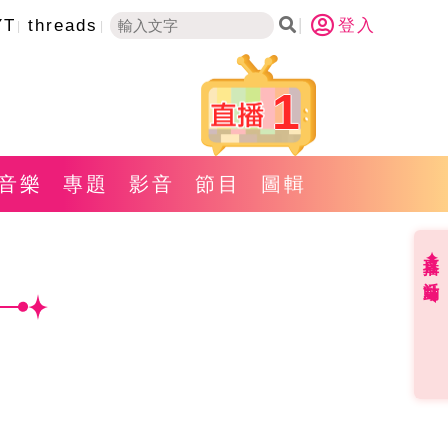
YT
threads
登入
1
音樂
專題
影音
節目
圖輯
直播✦活動