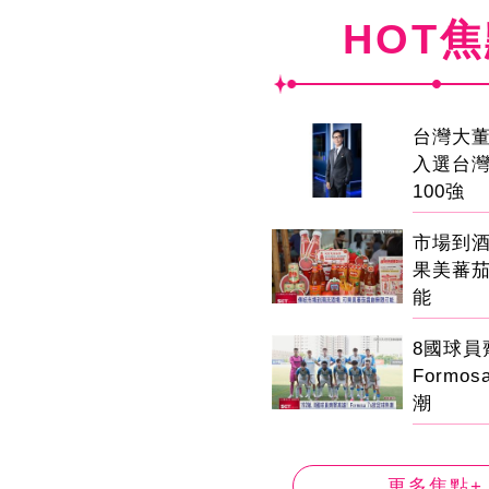
HOT
台灣大董
入選台
100強
市場到
果美蕃
能
8國球
Formo
潮
更多焦點+