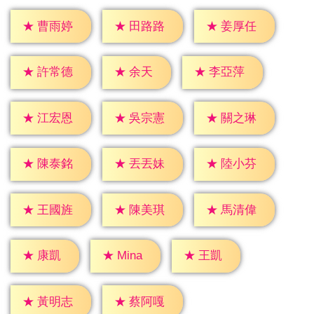
★
曹雨婷
★
田路路
★
姜厚任
★
余天
★
許常德
★
李亞萍
★
江宏恩
★
吳宗憲
★
關之琳
★
陳泰銘
★
丟丟妹
★
陸小芬
★
王國旌
★
陳美琪
★
馬清偉
★
康凱
★
王凱
★
Mina
★
黃明志
★
蔡阿嘎