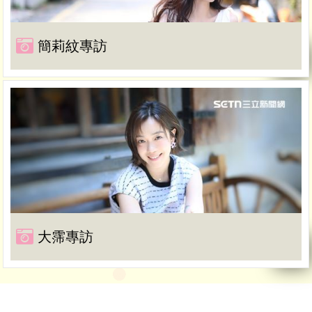
簡莉紋專訪
大霈專訪