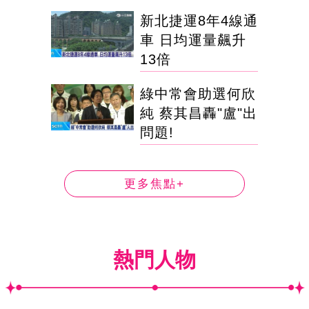
新北捷運8年4線通
車 日均運量飆升
13倍
綠中常會助選何欣
純 蔡其昌轟"盧"出
問題!
更多焦點+
熱門人物