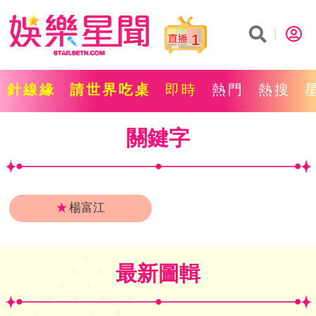
1
針線緣
請世界吃桌
即時
熱門
熱搜
關鍵字
★
楊富江
最新圖輯