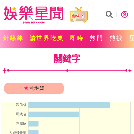
1
針線緣
請世界吃桌
即時
熱門
熱搜
關鍵字
★
黃琳媛
派偉俊
周杰倫
杰威爾
杰威爾音樂