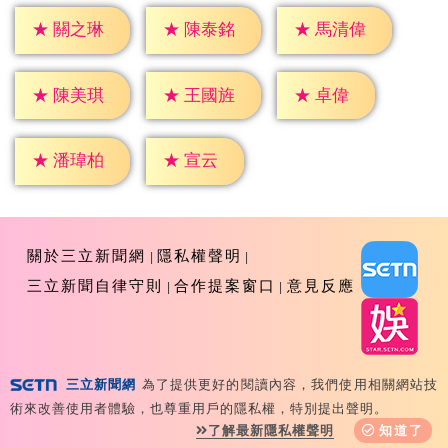
★
關之琳
★
陳泰銘
★
馬清偉
★
卓偉
★
陳美琪
★
王國旌
★
宣云
★
潘瑋柏
關於三立新聞網
隱私權聲明
三立新聞自律守則
合作提案窗口
意見反應
三立新聞網
為了提供更好的閱讀內容，我們使用相關網站技
Copyright ©2026 Sanlih E-Television All Rights
術來改善使用者體驗，也尊重用戶的隱私權，特別提出聲明。
Reserved 版權所有 盜用必究 台北市內湖區舊宗路一段159
了解最新隱私權聲明
知道了
號 02-8792-8888