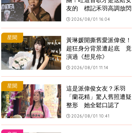
團！吐這首歌才是送給女
友的　標記禾羽高調放閃
2026/08/01 16:04
星聞
黃琳媛開撕舊愛派偉俊！
超狂身分背景遭起底　竟
演過《想見你》
2026/08/01 11:14
星聞
這是派偉俊女友？禾羽
「蘭花精」驚人舊照遭疑
整形　她全鬆口認了
2026/08/01 10:41