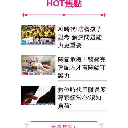
HOT焦點
AI時代!培養孩子
思考.解決問題能
力更重要
關節危機！醫籲完
整配方才有關鍵守
護力
數位時代用眼過度
專家籲當心'認知
負荷'
更多焦點+