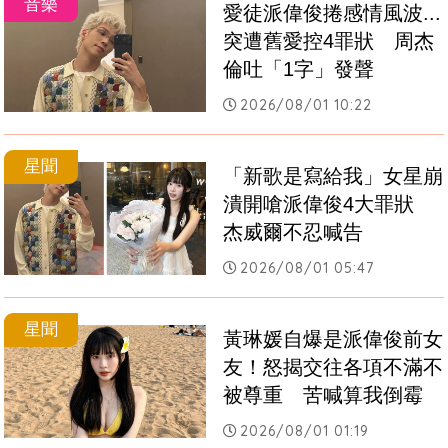
音樂
愛徒派偉俊捲感情風波...
突遭舊愛控4罪狀　周杰
倫吐「1字」發聲
2026/08/01 10:22
星聞
「新歌是寫給我」女星崩
潰開嗆派偉俊4大罪狀　
杰威爾不忍喊告
2026/08/01 05:47
星聞
黃琳媛自爆是派偉俊前女
友！怒揭交往各項不滿不
被尊重　苦喊算我倒霉
2026/08/01 01:19