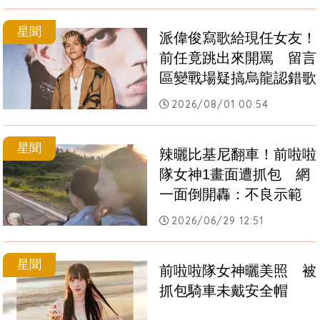
星聞
派偉俊寫歌給現任女友！
前任竟跳出來開罵　留言
區變戰場疑搞烏龍認錯歌
2026/08/01 00:54
星聞
辣曬比基尼翻車！前啦啦
隊女神1畫面遭抓包　網
一面倒開轟：不良示範
2026/06/29 12:51
星聞
前啦啦隊女神曬美照　被
抓包騎車未戴安全帽