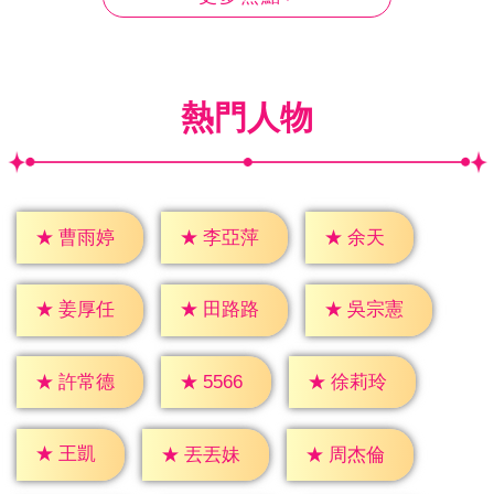
熱門人物
★
余天
★
曹雨婷
★
李亞萍
★
姜厚任
★
田路路
★
吳宗憲
★
5566
★
許常德
★
徐莉玲
★
王凱
★
丟丟妹
★
周杰倫