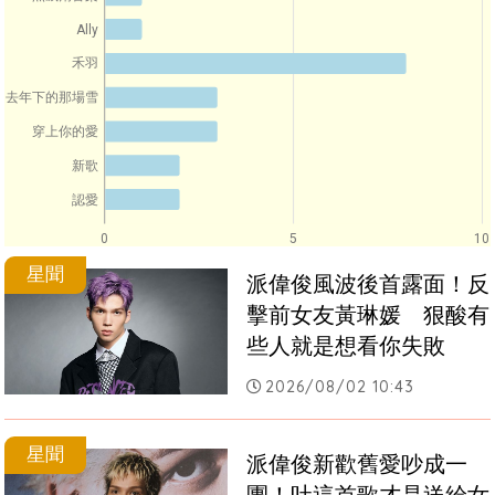
Ally
禾羽
去年下的那場雪
穿上你的愛
新歌
認愛
0
5
10
星聞
派偉俊風波後首露面！反
擊前女友黃琳媛　狠酸有
些人就是想看你失敗
2026/08/02 10:43
星聞
派偉俊新歡舊愛吵成一