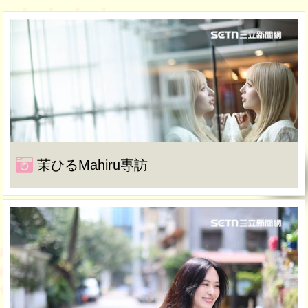
茉ひるMahiru專訪