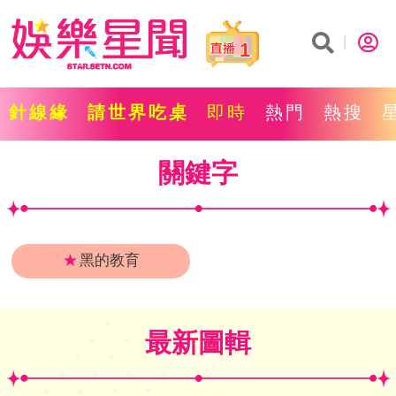
1
針線緣
請世界吃桌
即時
熱門
熱搜
關鍵字
★
黑的教育
最新圖輯