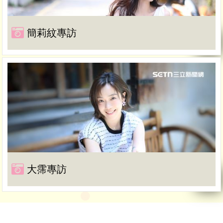
簡莉紋專訪
大霈專訪