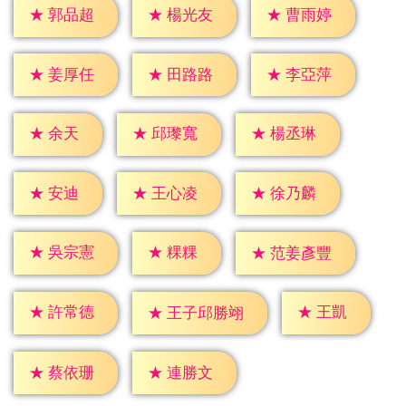
★
郭品超
★
楊光友
★
曹雨婷
★
姜厚任
★
田路路
★
李亞萍
★
余天
★
邱瓈寬
★
楊丞琳
★
安迪
★
王心凌
★
徐乃麟
★
粿粿
★
吳宗憲
★
范姜彥豐
★
王凱
★
許常德
★
王子邱勝翊
★
蔡依珊
★
連勝文