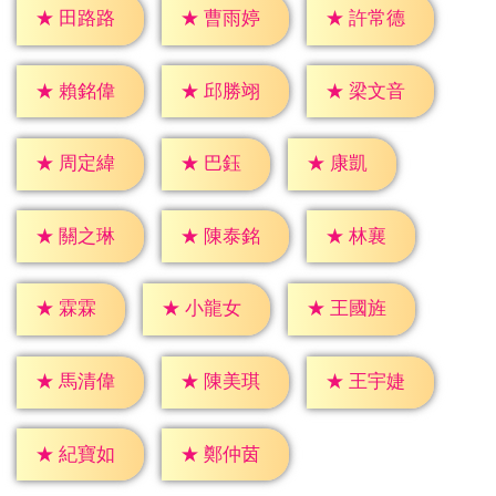
★
田路路
★
曹雨婷
★
許常德
★
賴銘偉
★
邱勝翊
★
梁文音
★
巴鈺
★
康凱
★
周定緯
★
林襄
★
關之琳
★
陳泰銘
★
霖霖
★
小龍女
★
王國旌
★
馬清偉
★
陳美琪
★
王宇婕
★
紀寶如
★
鄭仲茵