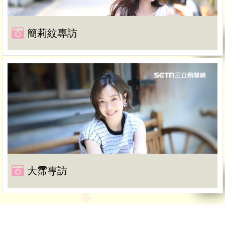
簡莉紋專訪
大霈專訪