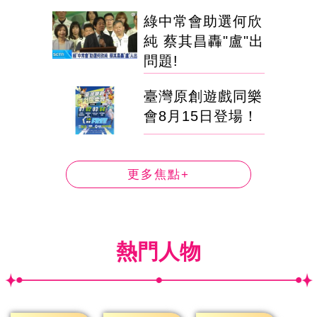
綠中常會助選何欣
純 蔡其昌轟"盧"出
問題!
臺灣原創遊戲同樂
會8月15日登場！
更多焦點+
熱門人物