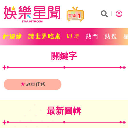
1
針線緣
請世界吃桌
即時
熱門
熱搜
關鍵字
★
冠軍任務
最新圖輯