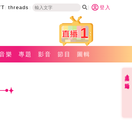
YT
threads
登入
1
音樂
專題
影音
節目
圖輯
直播✦活動