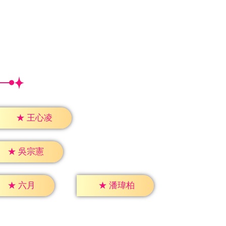
★
王心凌
★
吳宗憲
★
六月
★
潘瑋柏