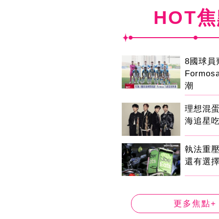
HOT
8國球
Formo
潮
理想混
海追星
執法重
還有選
更多焦點+