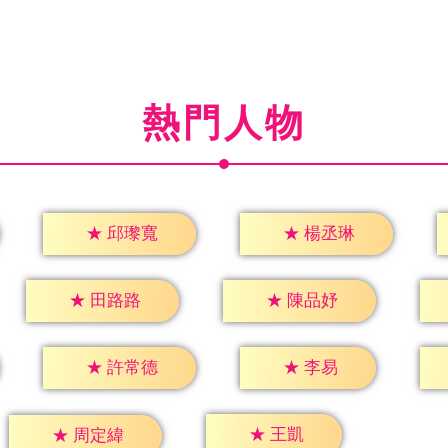
熱門人物
★
邱瓈寬
★
楊丞琳
★
田路路
★
陳品妤
★
李易
★
許常德
★
王凱
★
周定緯