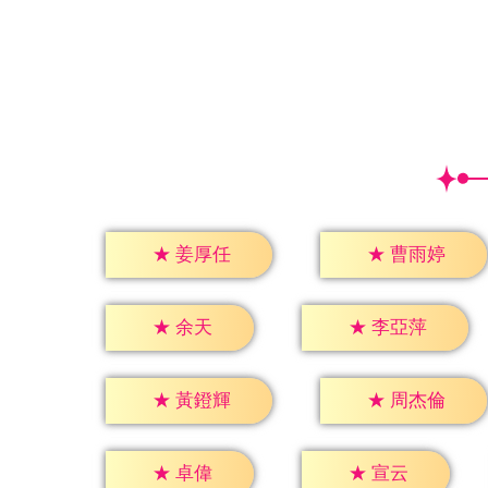
★
姜厚任
★
曹雨婷
★
余天
★
李亞萍
★
黃鐙輝
★
周杰倫
★
卓偉
★
宣云