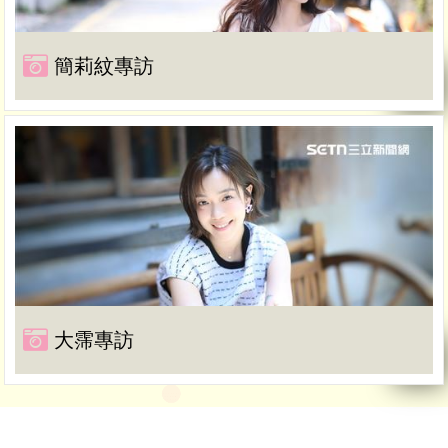
簡莉紋專訪
大霈專訪