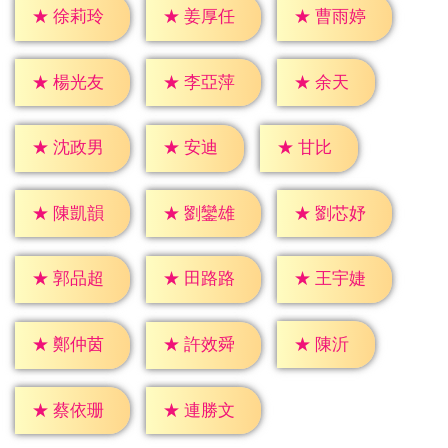
★
徐莉玲
★
姜厚任
★
曹雨婷
★
余天
★
楊光友
★
李亞萍
★
安迪
★
甘比
★
沈政男
★
陳凱韻
★
劉鑾雄
★
劉芯妤
★
郭品超
★
田路路
★
王宇婕
★
陳沂
★
鄭仲茵
★
許效舜
★
蔡依珊
★
連勝文