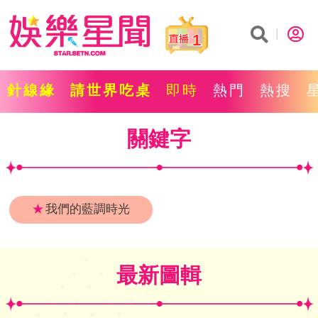
1
針線緣
請世界吃桌
即時
熱門
熱搜
關鍵字
★
我們的藍調時光
最新圖輯