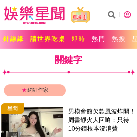
1
針線緣
請世界吃桌
即時
熱門
熱搜
關鍵字
★
網紅作家
星聞
男模會館欠款風波炸開！
周書靜火大回嗆：只待
10分鐘根本沒消費