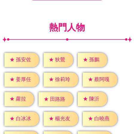
熱門人物
★
狄鶯
★
孫鵬
★
孫安佐
★
姜厚任
★
徐莉玲
★
蔡阿嘎
★
蘿拉
★
陳沂
★
田路路
★
白冰冰
★
楊光友
★
白曉燕