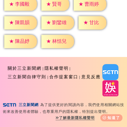
★
賢哥
★
李國毅
★
曹雨婷
★
甘比
★
陳凱韻
★
劉鑾雄
★
陳品妤
★
林恬兒
關於三立新聞網
隱私權聲明
三立新聞自律守則
合作提案窗口
意見反應
三立新聞網
為了提供更好的閱讀內容，我們使用相關網站技
Copyright ©2026 Sanlih E-Television All Rights
術來改善使用者體驗，也尊重用戶的隱私權，特別提出聲明。
Reserved 版權所有 盜用必究 台北市內湖區舊宗路一段159
了解最新隱私權聲明
知道了
號 02-8792-8888