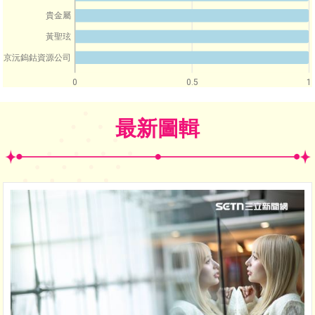
貴金屬
黃聖玹
京沅鎢鈷資源公司
0
0.5
1
最新圖輯