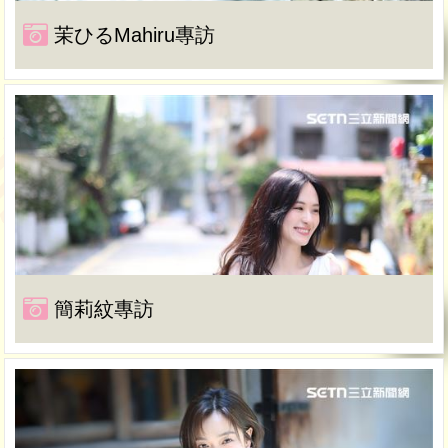
茉ひるMahiru專訪
簡莉紋專訪