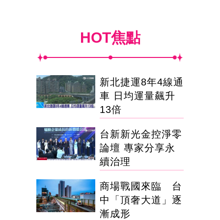
HOT焦點
新北捷運8年4線通
車 日均運量飆升
13倍
台新新光金控淨零
論壇 專家分享永
續治理
商場戰國來臨 台
中「頂奢大道」逐
漸成形