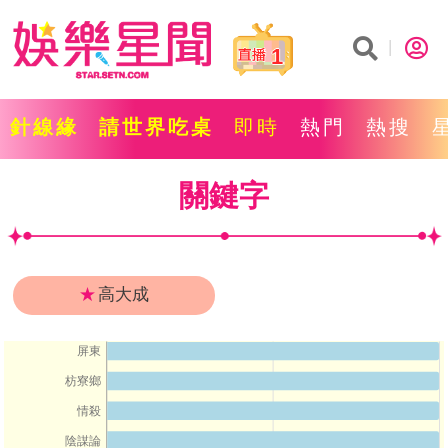
1
針線緣
請世界吃桌
即時
熱門
熱搜
關鍵字
★
高大成
屏東
枋寮鄉
情殺
陰謀論