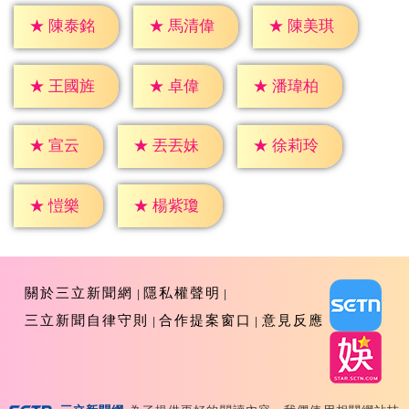
★
陳泰銘
★
馬清偉
★
陳美琪
★
卓偉
★
王國旌
★
潘瑋柏
★
宣云
★
丟丟妹
★
徐莉玲
★
愷樂
★
楊紫瓊
關於三立新聞網
隱私權聲明
三立新聞自律守則
合作提案窗口
意見反應