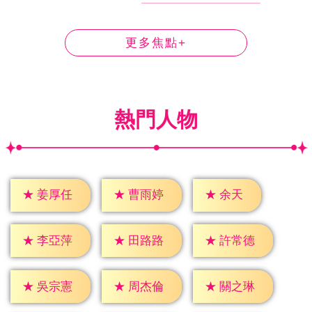
更多焦點+
熱門人物
★
余天
★
姜厚任
★
曹雨婷
★
李亞萍
★
田路路
★
許常德
★
吳宗憲
★
周杰倫
★
關之琳