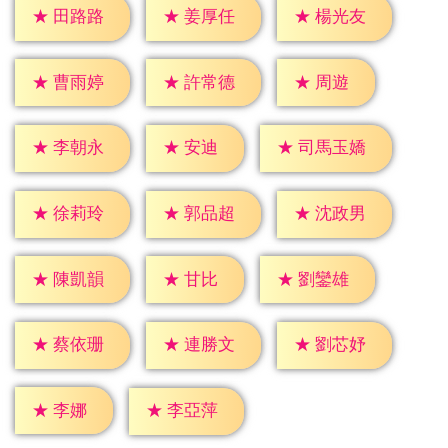
★
田路路
★
姜厚任
★
楊光友
★
周遊
★
曹雨婷
★
許常德
★
安迪
★
李朝永
★
司馬玉嬌
★
徐莉玲
★
郭品超
★
沈政男
★
甘比
★
陳凱韻
★
劉鑾雄
★
蔡依珊
★
連勝文
★
劉芯妤
★
李娜
★
李亞萍