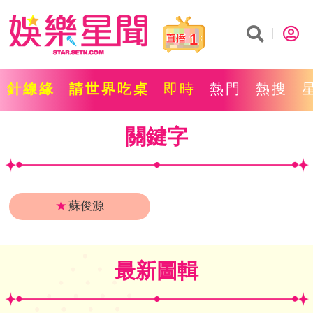
1
針線緣
請世界吃桌
即時
熱門
熱搜
關鍵字
★
蘇俊源
最新圖輯