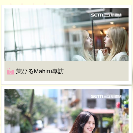
茉ひるMahiru專訪