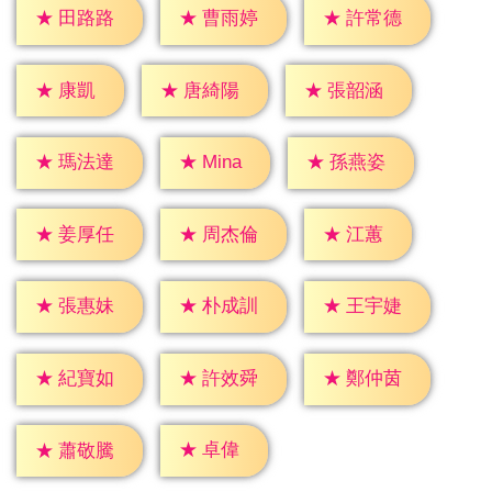
★
田路路
★
曹雨婷
★
許常德
★
康凱
★
唐綺陽
★
張韶涵
★
Mina
★
瑪法達
★
孫燕姿
★
江蕙
★
姜厚任
★
周杰倫
★
張惠妹
★
朴成訓
★
王宇婕
★
紀寶如
★
許效舜
★
鄭仲茵
★
卓偉
★
蕭敬騰