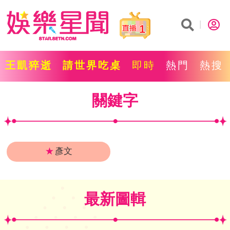
1
王凱猝逝
請世界吃桌
即時
熱門
熱搜
關鍵字
★
彥文
最新圖輯