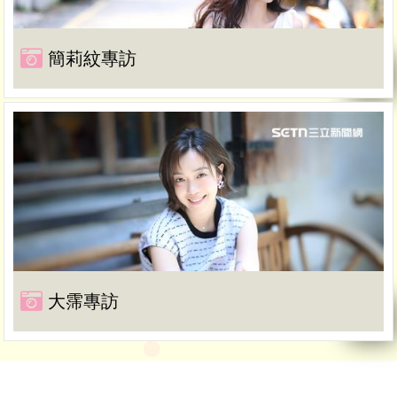
簡莉紋專訪
大霈專訪