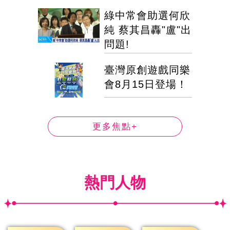
綠中常會助選何欣
純 蔡其昌轟"盧"出
問題!
臺灣原創遊戲同樂
會8月15日登場！
更多焦點+
熱門人物