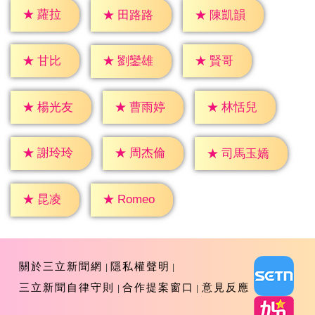
★
蘿拉
★
田路路
★
陳凱韻
★
甘比
★
賢哥
★
劉鑾雄
★
楊光友
★
曹雨婷
★
林恬兒
★
謝玲玲
★
周杰倫
★
司馬玉嬌
★
昆凌
★
Romeo
關於三立新聞網
隱私權聲明
三立新聞自律守則
合作提案窗口
意見反應