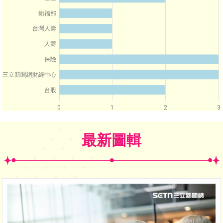
衛福部
台灣人壽
人壽
保險
三立新聞網財經中心
台股
0
1
2
3
最新圖輯