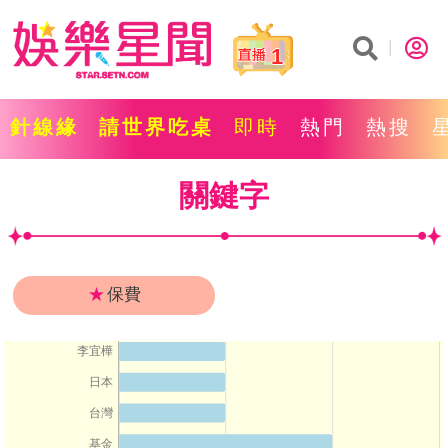
1
針線緣
請世界吃桌
即時
熱門
熱搜
關鍵字
★
保費
李宜樺
日本
台灣
基金