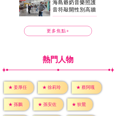
海島爺奶音樂照護
音符敲開性別高牆
更多焦點+
熱門人物
★
姜厚任
★
徐莉玲
★
蔡阿嘎
★
孫鵬
★
狄鶯
★
孫安佐