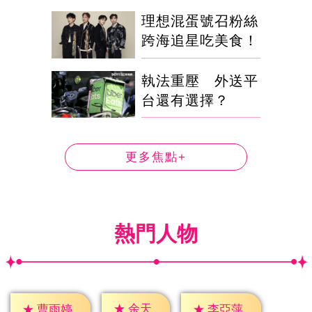
理想混蛋號召粉絲
跨海追星吃美食！
執法重壓 外送平
台還有選擇？
更多焦點+
熱門人物
★
余天
★
曹雨婷
★
李亞萍