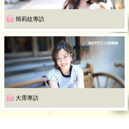
簡莉紋專訪
大霈專訪