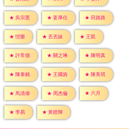
★
吳宗憲
★
姜厚任
★
田路路
★
愷樂
★
王凱
★
丟丟妹
★
許常德
★
關之琳
★
陳明真
★
陳泰銘
★
王國旌
★
陳美琪
★
六月
★
馬清偉
★
周杰倫
★
李易
★
黃鐙輝