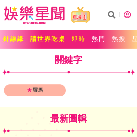
1
針線緣
請世界吃桌
即時
熱門
熱搜
關鍵字
★
羅馬
最新圖輯