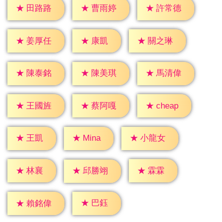
★
田路路
★
曹雨婷
★
許常德
★
康凱
★
姜厚任
★
關之琳
★
陳泰銘
★
陳美琪
★
馬清偉
★
cheap
★
王國旌
★
蔡阿嘎
★
王凱
★
Mina
★
小龍女
★
林襄
★
霖霖
★
邱勝翊
★
巴鈺
★
賴銘偉