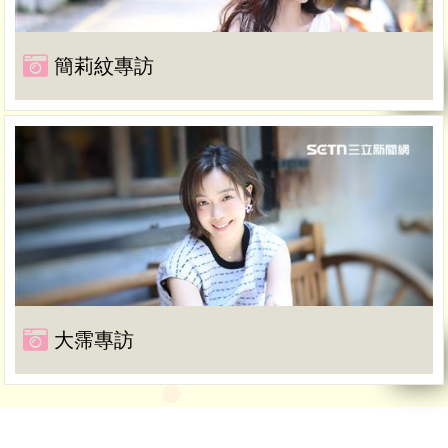
簡莉紋專訪
大霈專訪