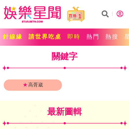
1
針線緣
請世界吃桌
即時
熱門
熱搜
關鍵字
★
高胥崴
最新圖輯