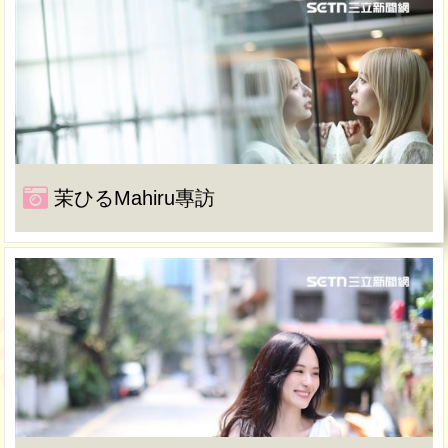
茉ひるMahiru專訪