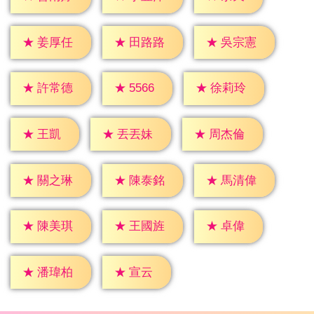
★
姜厚任
★
田路路
★
吳宗憲
★
5566
★
許常德
★
徐莉玲
★
王凱
★
丟丟妹
★
周杰倫
★
關之琳
★
陳泰銘
★
馬清偉
★
卓偉
★
陳美琪
★
王國旌
★
宣云
★
潘瑋柏