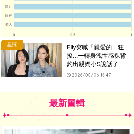
影片
眼神
撩人
0
0.5
1
星聞
Elly突喊「親愛的」狂
撩...一轉身洩性感裸背　
釣出親媽小S說話了
2026/08/06 16:47
最新圖輯