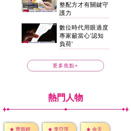
整配方才有關鍵守
護力
數位時代用眼過度
專家籲當心'認知
負荷'
更多焦點+
熱門人物
★
余天
★
曹雨婷
★
李亞萍