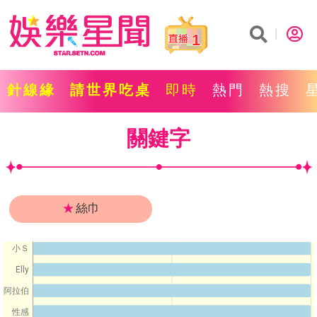
1
針線緣
請世界吃桌
即時
熱門
熱搜
關鍵字
★
絲巾
小Ｓ
Elly
阿拉伯
性感