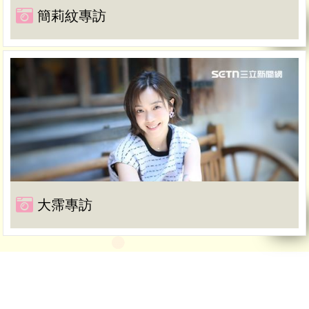
簡莉紋專訪
大霈專訪