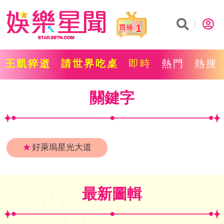
1
王凱猝逝
請世界吃桌
即時
熱門
熱搜
關鍵字
★
好萊塢星光大道
最新圖輯