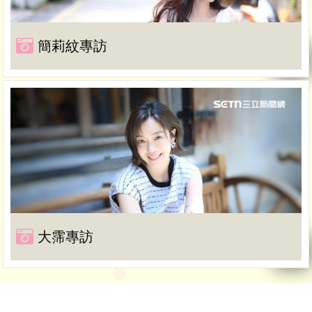
簡莉紋專訪
大霈專訪