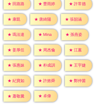
★
田路路
★
曹雨婷
★
許常德
★
康凱
★
唐綺陽
★
張韶涵
★
Mina
★
瑪法達
★
孫燕姿
★
江蕙
★
姜厚任
★
周杰倫
★
張惠妹
★
朴成訓
★
王宇婕
★
紀寶如
★
許效舜
★
鄭仲茵
★
卓偉
★
蕭敬騰