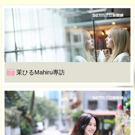
茉ひるMahiru專訪