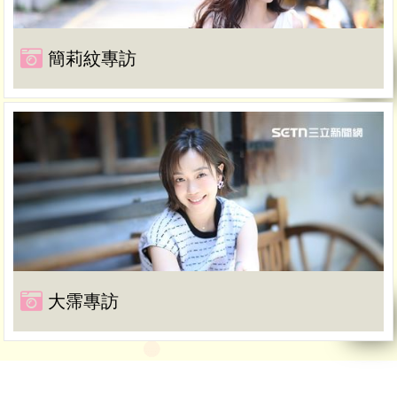
簡莉紋專訪
大霈專訪