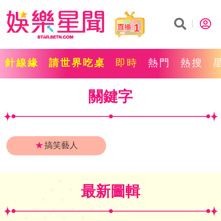
1
針線緣
請世界吃桌
即時
熱門
熱搜
關鍵字
★
搞笑藝人
最新圖輯