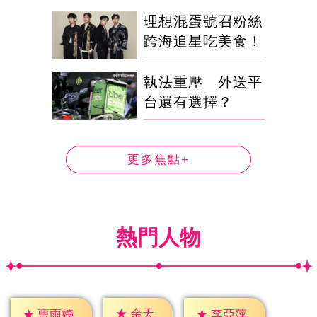
理想混蛋號召粉絲
跨海追星吃美食！
執法重壓 外送平
台還有選擇？
更多焦點+
熱門人物
★
余天
★
曹雨婷
★
李亞萍