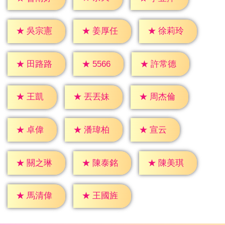
★
吳宗憲
★
姜厚任
★
徐莉玲
★
5566
★
田路路
★
許常德
★
王凱
★
丟丟妹
★
周杰倫
★
卓偉
★
宣云
★
潘瑋柏
★
關之琳
★
陳泰銘
★
陳美琪
★
馬清偉
★
王國旌