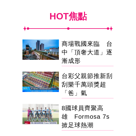
HOT焦點
商場戰國來臨 台
中「頂奢大道」逐
漸成形
台彩父親節推新刮
刮樂千萬頭獎超
「爸」氣
8國球員齊聚高
雄 Formosa 7s
掀足球熱潮