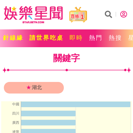
1
針線緣
請世界吃桌
即時
熱門
熱搜
關鍵字
★
湖北
中國
四川
廣西
遼寧