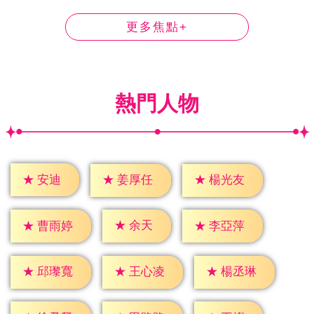
更多焦點+
熱門人物
★
安迪
★
姜厚任
★
楊光友
★
余天
★
曹雨婷
★
李亞萍
★
邱瓈寬
★
王心凌
★
楊丞琳