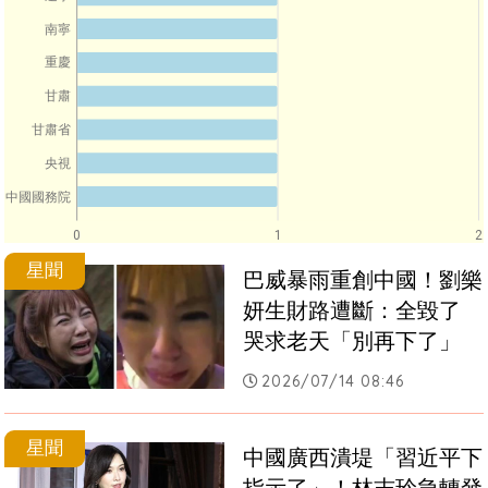
南寧
重慶
甘肅
甘肅省
央視
中國國務院
0
1
2
星聞
巴威暴雨重創中國！劉樂
妍生財路遭斷：全毀了　
哭求老天「別再下了」
2026/07/14 08:46
星聞
中國廣西潰堤「習近平下