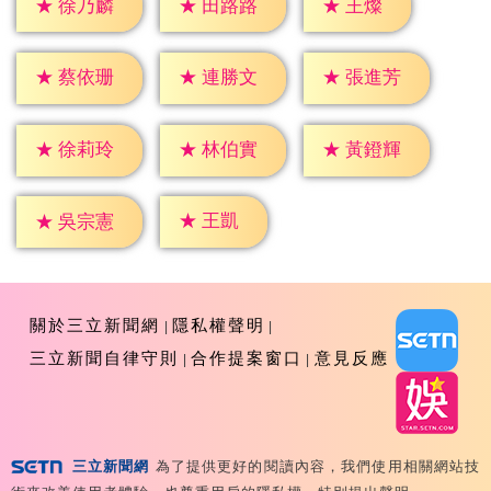
★
王燦
★
徐乃麟
★
田路路
★
蔡依珊
★
連勝文
★
張進芳
★
徐莉玲
★
林伯實
★
黃鐙輝
★
王凱
★
吳宗憲
關於三立新聞網
隱私權聲明
三立新聞自律守則
合作提案窗口
意見反應
三立新聞網
為了提供更好的閱讀內容，我們使用相關網站技
Copyright ©2026 Sanlih E-Television All Rights