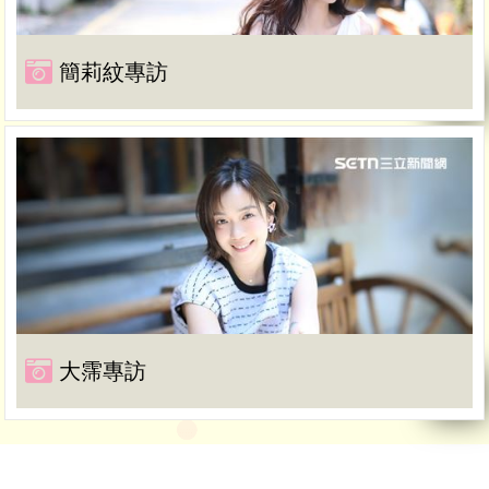
簡莉紋專訪
大霈專訪