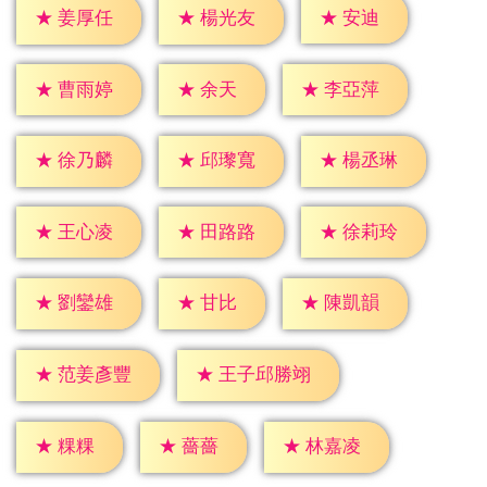
★
安迪
★
姜厚任
★
楊光友
★
余天
★
曹雨婷
★
李亞萍
★
徐乃麟
★
邱瓈寬
★
楊丞琳
★
王心凌
★
田路路
★
徐莉玲
★
甘比
★
劉鑾雄
★
陳凱韻
★
范姜彥豐
★
王子邱勝翊
★
粿粿
★
薔薔
★
林嘉凌