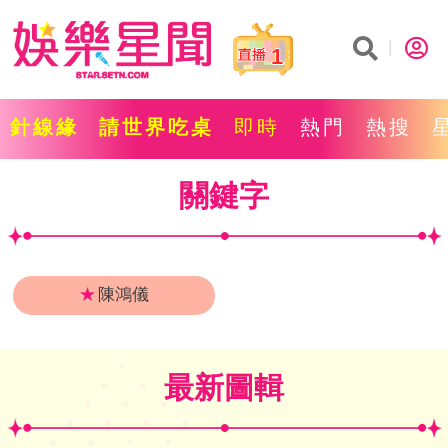
1
針線緣
請世界吃桌
即時
熱門
熱搜
關鍵字
★
陳鴻儀
最新圖輯