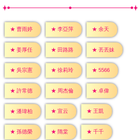
★
余天
★
曹雨婷
★
李亞萍
★
姜厚任
★
田路路
★
丟丟妹
★
5566
★
吳宗憲
★
徐莉玲
★
卓偉
★
許常德
★
周杰倫
★
宣云
★
王凱
★
潘瑋柏
★
隋棠
★
千千
★
孫德榮