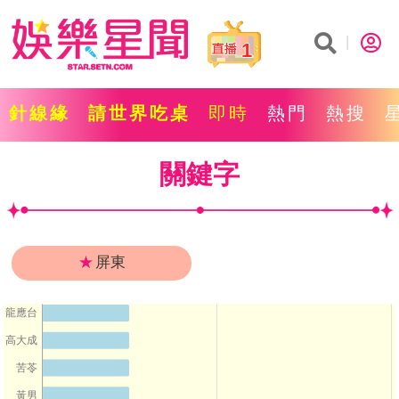
1
針線緣
請世界吃桌
即時
熱門
熱搜
關鍵字
★
屏東
龍應台
高大成
苦苓
黃男