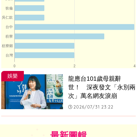
狄倫
吳仁欽
台中
枋寮
枋寮鄉
台灣
0
2
4
娛樂
龍應台101歲母親辭
世！　深夜發文「永別兩
次」萬名網友淚崩
2026/07/31 23:22
最新圖輯