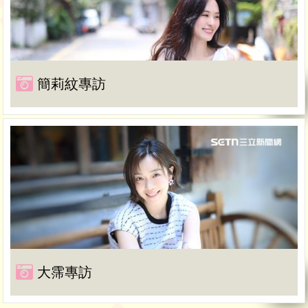
簡莉紋專訪
大霈專訪