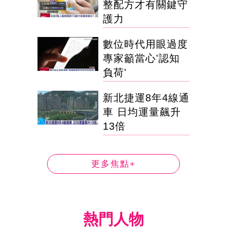
整配方才有關鍵守
護力
數位時代用眼過度
專家籲當心'認知
負荷'
新北捷運8年4線通
車 日均運量飆升
13倍
更多焦點+
熱門人物