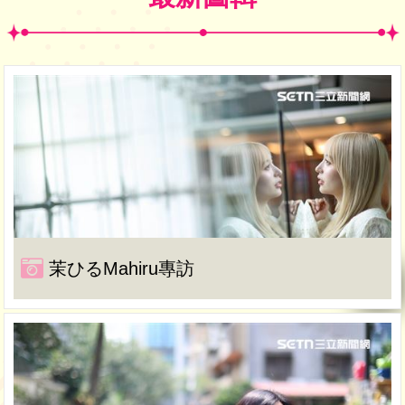
茉ひるMahiru專訪