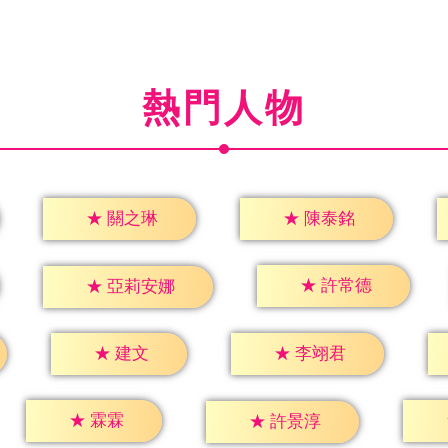
熱門人物
★
關之琳
★
陳泰銘
★
許常德
★
亞莉安娜
★
建文
★
李翊君
★
霖霖
★
許景淳