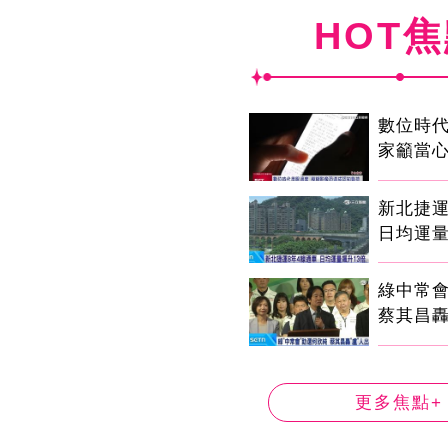
HOT
數位時代
家籲當心
新北捷運
日均運量
綠中常
蔡其昌轟
更多焦點+