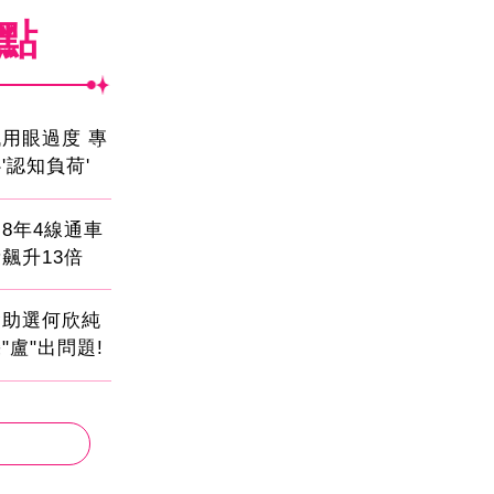
焦點
用眼過度 專
'認知負荷'
8年4線通車
飆升13倍
會助選何欣純
"盧"出問題!