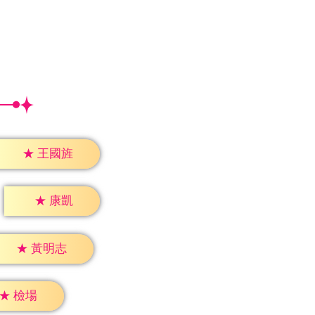
★
王國旌
★
康凱
★
黃明志
★
檢場