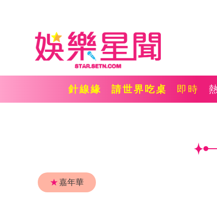
針線緣
請世界吃桌
即時
★
嘉年華