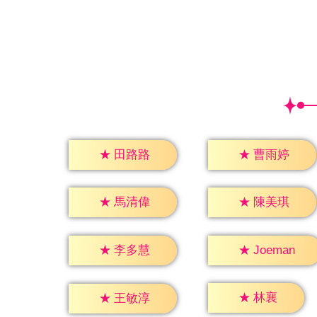
★
田路路
★
曹雨婷
★
馬清偉
★
陳美琪
★
李多慧
★
Joeman
★
林襄
★
王敏淳