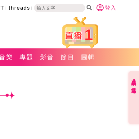
YT
threads
登入
1
音樂
專題
影音
節目
圖輯
直播✦活動