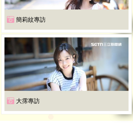
簡莉紋專訪
大霈專訪