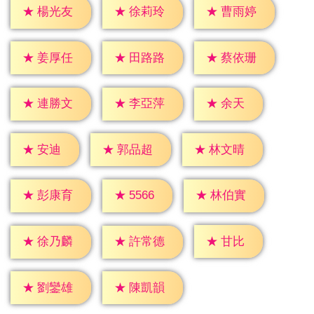
★
楊光友
★
徐莉玲
★
曹雨婷
★
姜厚任
★
田路路
★
蔡依珊
★
余天
★
連勝文
★
李亞萍
★
安迪
★
郭品超
★
林文晴
★
5566
★
彭康育
★
林伯實
★
甘比
★
徐乃麟
★
許常德
★
劉鑾雄
★
陳凱韻