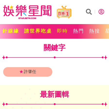
1
針線緣
請世界吃桌
即時
熱門
熱搜
關鍵字
★
許肇任
最新圖輯