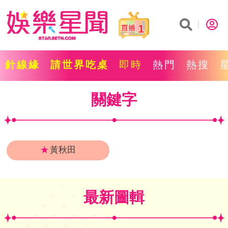
1
針線緣
請世界吃桌
即時
熱門
熱搜
關鍵字
★
黃秋田
最新圖輯