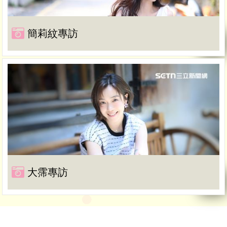
簡莉紋專訪
大霈專訪