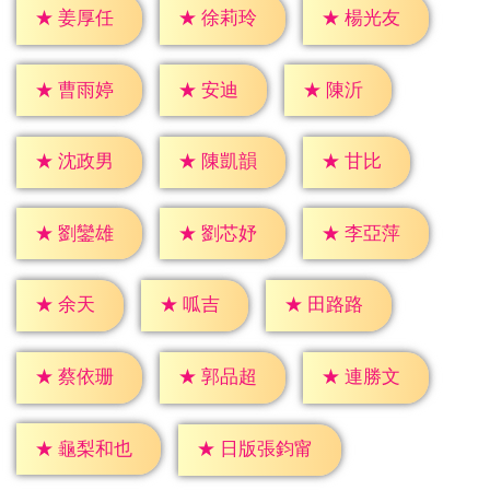
★
姜厚任
★
徐莉玲
★
楊光友
★
安迪
★
陳沂
★
曹雨婷
★
甘比
★
沈政男
★
陳凱韻
★
劉鑾雄
★
劉芯妤
★
李亞萍
★
余天
★
呱吉
★
田路路
★
蔡依珊
★
郭品超
★
連勝文
★
龜梨和也
★
日版張鈞甯