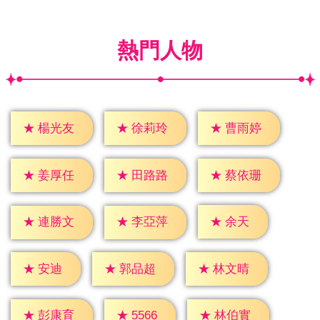
熱門人物
★
楊光友
★
徐莉玲
★
曹雨婷
★
姜厚任
★
田路路
★
蔡依珊
★
余天
★
連勝文
★
李亞萍
★
安迪
★
郭品超
★
林文晴
★
5566
★
彭康育
★
林伯實