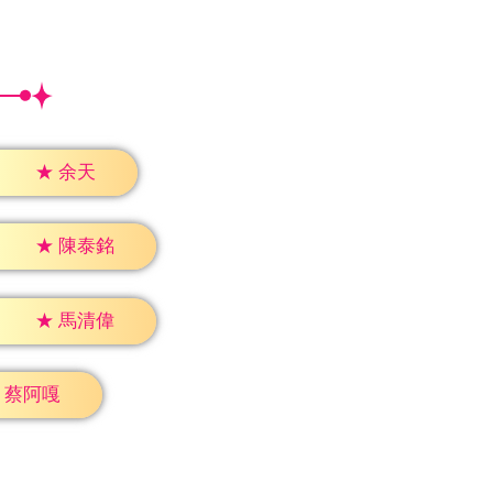
★
余天
★
陳泰銘
★
馬清偉
蔡阿嘎