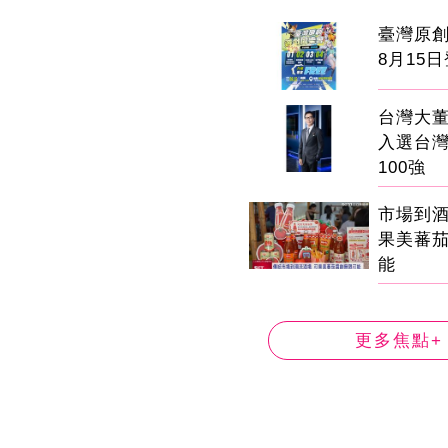
臺灣原
8月15
台灣大董
入選台
100強
市場到
果美蕃
能
更多焦點+