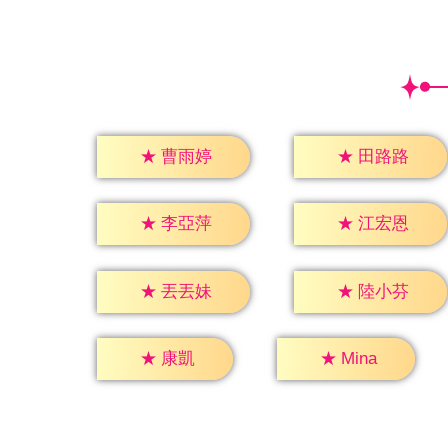
★
曹雨婷
★
田路路
★
李亞萍
★
江宏恩
★
丟丟妹
★
陸小芬
★
康凱
★
Mina