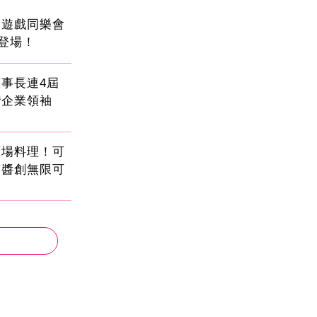
創遊戲同樂會
日登場！
事長連4屆
灣企業領袖
酒場料理！可
茄醬創無限可