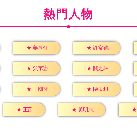
熱門人物
★
姜厚任
★
許常德
★
吳宗憲
★
關之琳
★
王國旌
★
陳美琪
★
王凱
★
黃明志
★