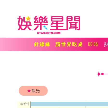
針線緣
請世界吃桌
即時
★
觀光
李明哲