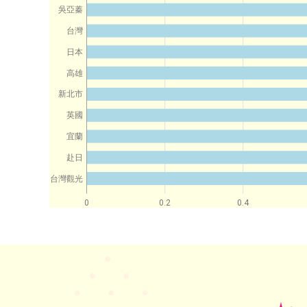
吳亞蓁
台灣
日本
高雄
新北市
英國
宜蘭
赴日
台灣觀光
0
0.2
0.4