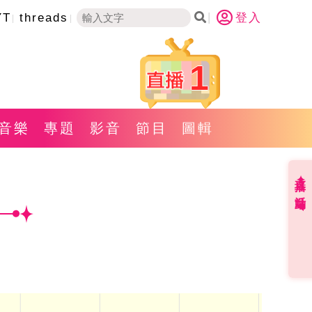
YT
threads
登入
1
音樂
專題
影音
節目
圖輯
直播✦活動