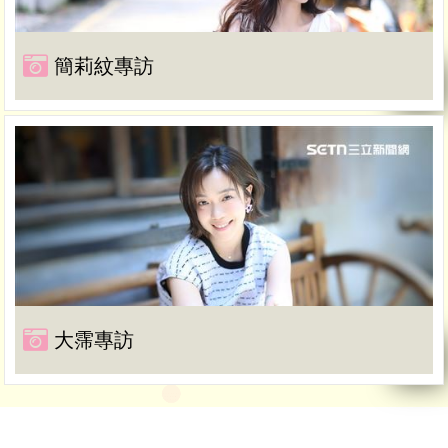
簡莉紋專訪
大霈專訪