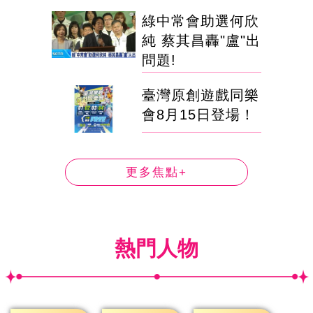
綠中常會助選何欣
純 蔡其昌轟"盧"出
問題!
臺灣原創遊戲同樂
會8月15日登場！
更多焦點+
熱門人物