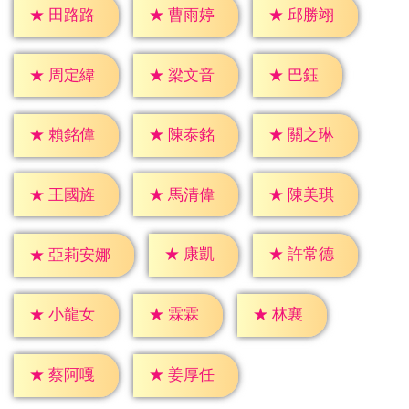
★
田路路
★
曹雨婷
★
邱勝翊
★
巴鈺
★
周定緯
★
梁文音
★
賴銘偉
★
陳泰銘
★
關之琳
★
王國旌
★
馬清偉
★
陳美琪
★
康凱
★
許常德
★
亞莉安娜
★
霖霖
★
林襄
★
小龍女
★
蔡阿嘎
★
姜厚任