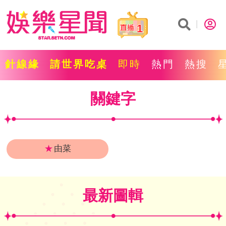
1
針線緣
請世界吃桌
即時
熱門
熱搜
關鍵字
★
由菜
最新圖輯